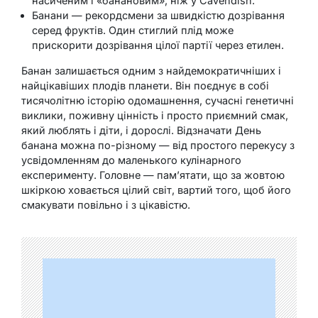
насиченим і «банановим», ніж у Cavendish.
Банани — рекордсмени за швидкістю дозрівання
серед фруктів. Один стиглий плід може
прискорити дозрівання цілої партії через етилен.
Банан залишається одним з найдемократичніших і
найцікавіших плодів планети. Він поєднує в собі
тисячолітню історію одомашнення, сучасні генетичні
виклики, поживну цінність і просто приємний смак,
який люблять і діти, і дорослі. Відзначати День
банана можна по-різному — від простого перекусу з
усвідомленням до маленького кулінарного
експерименту. Головне — пам’ятати, що за жовтою
шкіркою ховається цілий світ, вартий того, щоб його
смакувати повільно і з цікавістю.