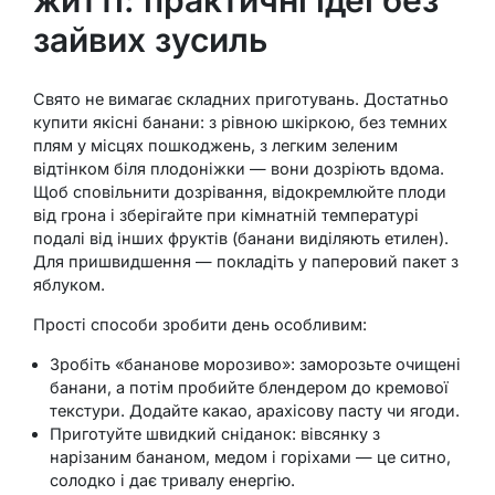
зайвих зусиль
Свято не вимагає складних приготувань. Достатньо
купити якісні банани: з рівною шкіркою, без темних
плям у місцях пошкоджень, з легким зеленим
відтінком біля плодоніжки — вони дозріють вдома.
Щоб сповільнити дозрівання, відокремлюйте плоди
від грона і зберігайте при кімнатній температурі
подалі від інших фруктів (банани виділяють етилен).
Для пришвидшення — покладіть у паперовий пакет з
яблуком.
Прості способи зробити день особливим:
Зробіть «бананове морозиво»: заморозьте очищені
банани, а потім пробийте блендером до кремової
текстури. Додайте какао, арахісову пасту чи ягоди.
Приготуйте швидкий сніданок: вівсянку з
нарізаним бананом, медом і горіхами — це ситно,
солодко і дає тривалу енергію.