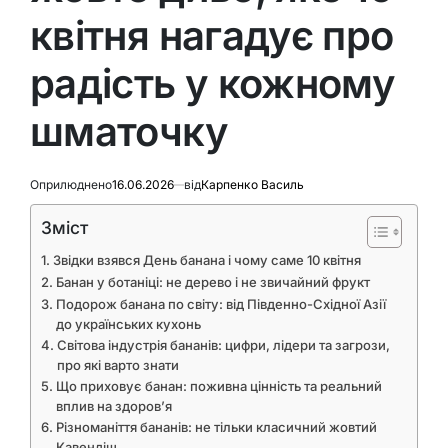
квітня нагадує про
радість у кожному
шматочку
Оприлюднено
16.06.2026
від
Карпенко Василь
Зміст
Звідки взявся День банана і чому саме 10 квітня
Банан у ботаніці: не дерево і не звичайний фрукт
Подорож банана по світу: від Південно-Східної Азії
до українських кухонь
Світова індустрія бананів: цифри, лідери та загрози,
про які варто знати
Що приховує банан: поживна цінність та реальний
вплив на здоров’я
Різноманіття бананів: не тільки класичний жовтий
Кавендіш