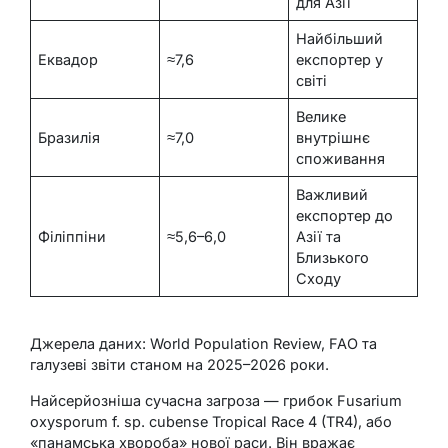
для Азії
Найбільший
Еквадор
≈7,6
експортер у
світі
Велике
Бразилія
≈7,0
внутрішнє
споживання
Важливий
експортер до
Філіппіни
≈5,6–6,0
Азії та
Близького
Сходу
Джерела даних: World Population Review, FAO та
галузеві звіти станом на 2025–2026 роки.
Найсерйозніша сучасна загроза — грибок Fusarium
oxysporum f. sp. cubense Tropical Race 4 (TR4), або
«панамська хвороба» нової раси. Він вражає