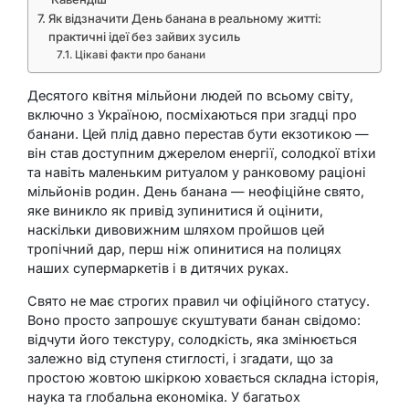
Як відзначити День банана в реальному житті:
практичні ідеї без зайвих зусиль
Цікаві факти про банани
Десятого квітня мільйони людей по всьому світу,
включно з Україною, посміхаються при згадці про
банани. Цей плід давно перестав бути екзотикою —
він став доступним джерелом енергії, солодкої втіхи
та навіть маленьким ритуалом у ранковому раціоні
мільйонів родин. День банана — неофіційне свято,
яке виникло як привід зупинитися й оцінити,
наскільки дивовижним шляхом пройшов цей
тропічний дар, перш ніж опинитися на полицях
наших супермаркетів і в дитячих руках.
Свято не має строгих правил чи офіційного статусу.
Воно просто запрошує скуштувати банан свідомо:
відчути його текстуру, солодкість, яка змінюється
залежно від ступеня стиглості, і згадати, що за
простою жовтою шкіркою ховається складна історія,
наука та глобальна економіка. У багатьох