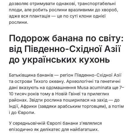
дозволяє отримувати однакові, транспортабельні
плоди, але робить рослини вразливими до хвороб,
адже вся плантація — це по суті клони однієї
рослини.
Подорож банана по світу:
від Південно-Східної Азії
до українських кухонь
Батьківщина бананів — регіон Південно-Східної Азії
та острови Тихого океану. Археологічні та генетичні
дані вказують на одомашнення Musa acuminata ще 7–
10 тисяч років тому в Новій Гвінеї та прилеглих
районах. Звідти рослина поширилася на захід — до
Індії, Африки (завдяки арабським торговцям), а потім
і до Європи.
У середньовічній Європі банани з’являлися
епізодично як делікатес для найбагатших.