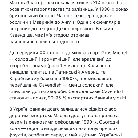
Масштабна торгівля почалася лише в XIX столітті з
розвитком пароплавства та залізниць. У 1830-х роках
британський ботанік Чарльз Тельфер надіслав
рослини з Маврикія до Англії. Один з екземплярів
потрапив до герцога Девонширського Вільяма
Кавендіша, чиє ім’я згодом отримав
найпоширеніший сьогодні сорт.
До середини XX століття домінував сорт Gros Michel
— солодший і ароматніший, але вразливий до
хвороби Панама (раса 1 Fusarium). Коли вона
знищила плантації в Латинській Америці та
Карибському басейні в 1950-х, промисловість
перейшла на Cavendish — менш солодкий, але
стійкіший до тієї хвороби. Сьогодні саме Cavendish
становить понад 90–95 % експортних бананів у світі.
В Україні банани довго залишалися рідкістю або
дорогим імпортом. Масова доступність прийшла
разом із ринковими реформами 1990-х. Сьогодні
вони — один із найдешевших і найпопулярніших
фруктів, особливо серед сімей з дітьми. Українські