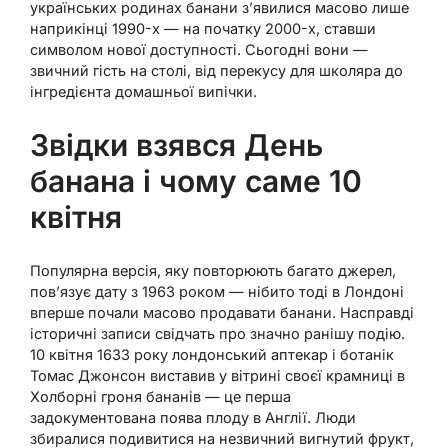
українських родинах банани з’явилися масово лише
наприкінці 1990-х — на початку 2000-х, ставши
символом нової доступності. Сьогодні вони —
звичний гість на столі, від перекусу для школяра до
інгредієнта домашньої випічки.
Звідки взявся День
банана і чому саме 10
квітня
Популярна версія, яку повторюють багато джерел,
пов’язує дату з 1963 роком — нібито тоді в Лондоні
вперше почали масово продавати банани. Насправді
історичні записи свідчать про значно ранішу подію.
10 квітня 1633 року лондонський аптекар і ботанік
Томас Джонсон виставив у вітрині своєї крамниці в
Холборні гроня бананів — це перша
задокументована поява плоду в Англії. Люди
збиралися подивитися на незвичний вигнутий фрукт,