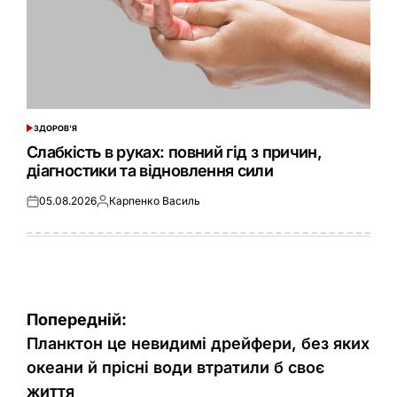
ЗДОРОВ'Я
ОПУБЛІКУВАТИ
У
Слабкість в руках: повний гід з причин,
діагностики та відновлення сили
05.08.2026
Карпенко Василь
Оприлюднено
Опубліковано
Навігація
Попередній:
записів
Планктон це невидимі дрейфери, без яких
океани й прісні води втратили б своє
життя