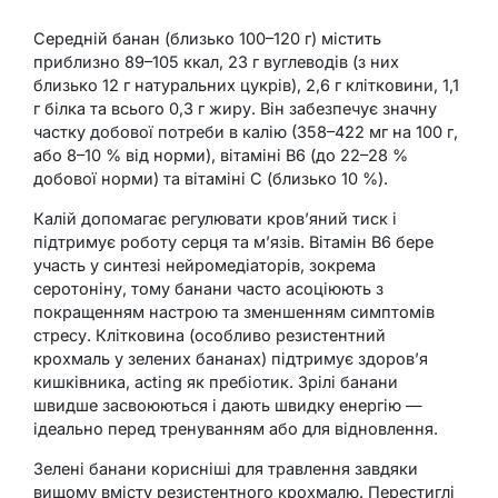
Середній банан (близько 100–120 г) містить
приблизно 89–105 ккал, 23 г вуглеводів (з них
близько 12 г натуральних цукрів), 2,6 г клітковини, 1,1
г білка та всього 0,3 г жиру. Він забезпечує значну
частку добової потреби в калію (358–422 мг на 100 г,
або 8–10 % від норми), вітаміні B6 (до 22–28 %
добової норми) та вітаміні C (близько 10 %).
Калій допомагає регулювати кров’яний тиск і
підтримує роботу серця та м’язів. Вітамін B6 бере
участь у синтезі нейромедіаторів, зокрема
серотоніну, тому банани часто асоціюють з
покращенням настрою та зменшенням симптомів
стресу. Клітковина (особливо резистентний
крохмаль у зелених бананах) підтримує здоров’я
кишківника, acting як пребіотик. Зрілі банани
швидше засвоюються і дають швидку енергію —
ідеально перед тренуванням або для відновлення.
Зелені банани корисніші для травлення завдяки
вищому вмісту резистентного крохмалю. Перестиглі