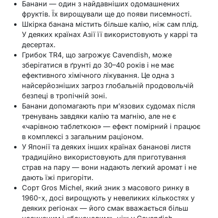
Банани — один з найдавніших одомашнених
фруктів. Їх вирощували ще до появи писемності.
Шкірка банана містить більше калію, ніж сам плід.
У деяких країнах Азії її використовують у каррі та
десертах.
Грибок TR4, що загрожує Cavendish, може
зберігатися в ґрунті до 30–40 років і не має
ефективного хімічного лікування. Це одна з
найсерйозніших загроз глобальній продовольчій
безпеці в тропічній зоні.
Банани допомагають при м’язових судомах після
тренувань завдяки калію та магнію, але не є
«чарівною таблеткою» — ефект помірний і працює
в комплексі з загальним раціоном.
У Японії та деяких інших країнах бананові листя
традиційно використовують для приготування
страв на пару — вони надають легкий аромат і не
дають їжі пригоріти.
Сорт Gros Michel, який зник з масового ринку в
1960-х, досі вирощують у невеликих кількостях у
деяких регіонах — його смак вважається більш