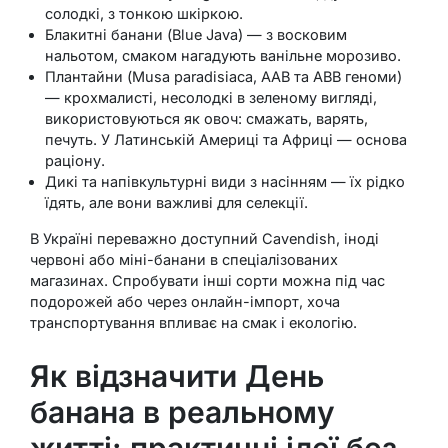
солодкі, з тонкою шкіркою.
Блакитні банани (Blue Java) — з восковим
нальотом, смаком нагадують ванільне морозиво.
Плантайни (Musa paradisiaca, AAB та ABB геноми)
— крохмалисті, несолодкі в зеленому вигляді,
використовуються як овоч: смажать, варять,
печуть. У Латинській Америці та Африці — основа
раціону.
Дикі та напівкультурні види з насінням — їх рідко
їдять, але вони важливі для селекції.
В Україні переважно доступний Cavendish, іноді
червоні або міні-банани в спеціалізованих
магазинах. Спробувати інші сорти можна під час
подорожей або через онлайн-імпорт, хоча
транспортування впливає на смак і екологію.
Як відзначити День
банана в реальному
житті: практичні ідеї без