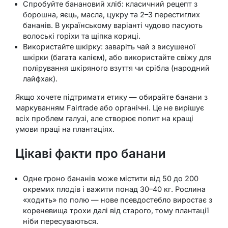
Спробуйте банановий хліб: класичний рецепт з
борошна, яєць, масла, цукру та 2–3 перестиглих
бананів. В українському варіанті чудово пасують
волоські горіхи та щіпка кориці.
Використайте шкірку: заваріть чай з висушеної
шкірки (багата калієм), або використайте свіжу для
полірування шкіряного взуття чи срібла (народний
лайфхак).
Якщо хочете підтримати етику — обирайте банани з
маркуванням Fairtrade або органічні. Це не вирішує
всіх проблем галузі, але створює попит на кращі
умови праці на плантаціях.
Цікаві факти про банани
Одне гроно бананів може містити від 50 до 200
окремих плодів і важити понад 30–40 кг. Рослина
«ходить» по полю — нове псевдостебло виростає з
кореневища трохи далі від старого, тому плантації
ніби пересуваються.