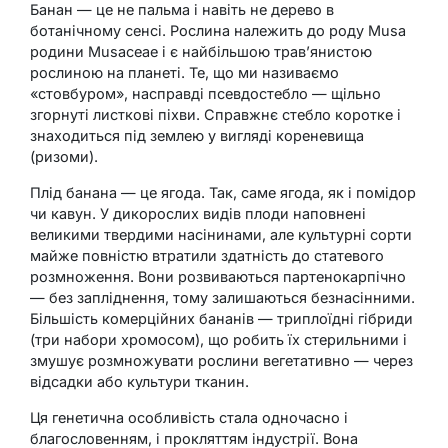
Банан — це не пальма і навіть не дерево в
ботанічному сенсі. Рослина належить до роду Musa
родини Musaceae і є найбільшою трав’янистою
рослиною на планеті. Те, що ми називаємо
«стовбуром», насправді псевдостебло — щільно
згорнуті листкові піхви. Справжнє стебло коротке і
знаходиться під землею у вигляді кореневища
(ризоми).
Плід банана — це ягода. Так, саме ягода, як і помідор
чи кавун. У дикорослих видів плоди наповнені
великими твердими насінинами, але культурні сорти
майже повністю втратили здатність до статевого
розмноження. Вони розвиваються партенокарпічно
— без запліднення, тому залишаються безнасінними.
Більшість комерційних бананів — триплоїдні гібриди
(три набори хромосом), що робить їх стерильними і
змушує розмножувати рослини вегетативно — через
відсадки або культури тканин.
Ця генетична особливість стала одночасно і
благословенням, і прокляттям індустрії. Вона