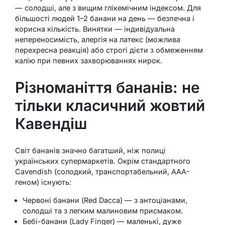
— солодші, але з вищим глікемічним індексом. Для
більшості людей 1–2 банани на день — безпечна і
корисна кількість. Винятки — індивідуальна
непереносимість, алергія на латекс (можлива
перехресна реакція) або строгі дієти з обмеженням
калію при певних захворюваннях нирок.
Різноманіття бананів: не
тільки класичний жовтий
Кавендіш
Світ бананів значно багатший, ніж полиці
українських супермаркетів. Окрім стандартного
Cavendish (солодкий, транспортабельний, AAA-
геном) існують:
Червоні банани (Red Dacca) — з антоціанами,
солодші та з легким малиновим присмаком.
Бебі-банани (Lady Finger) — маленькі, дуже