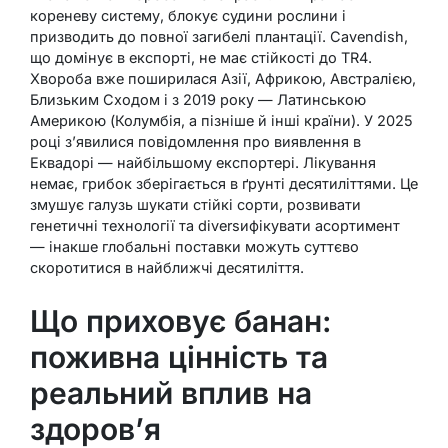
кореневу систему, блокує судини рослини і
призводить до повної загибелі плантації. Cavendish,
що домінує в експорті, не має стійкості до TR4.
Хвороба вже поширилася Азії, Африкою, Австралією,
Близьким Сходом і з 2019 року — Латинською
Америкою (Колумбія, а пізніше й інші країни). У 2025
році з’явилися повідомлення про виявлення в
Еквадорі — найбільшому експортері. Лікування
немає, грибок зберігається в ґрунті десятиліттями. Це
змушує галузь шукати стійкі сорти, розвивати
генетичні технології та diversифікувати асортимент
— інакше глобальні поставки можуть суттєво
скоротитися в найближчі десятиліття.
Що приховує банан:
поживна цінність та
реальний вплив на
здоров’я