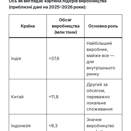
Ось як виглядає картина лідерів виробництва
(приблизні дані на 2025–2026 роки):
Обсяг
Країна
виробництва
Основна роль
(млн тонн)
Найбільший
виробник,
майже все —
Індія
≈37,6
для
внутрішнього
ринку
Другий за
обсягом,
Китай
≈11,8
переважно
локальне
споживання
Значне
Індонезія
≈9,3
виробництво