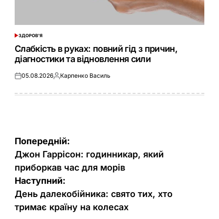
ЗДОРОВ'Я
ОПУБЛІКУВАТИ
У
Слабкість в руках: повний гід з причин,
діагностики та відновлення сили
05.08.2026
Карпенко Василь
Оприлюднено
Опубліковано
Навігація
Попередній:
записів
Джон Гаррісон: годинникар, який
приборкав час для морів
Наступний:
День далекобійника: свято тих, хто
тримає країну на колесах