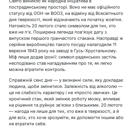
Свято виникло як народна ініціатива в
пострадянському просторі. Воно не має офіційного
статусу від ООН чи ВООЗ, на відміну від Всесвітнього
дня тверезості, який відзначають на початку жовтня.
Натомість 20 лютого стало символом для тих, хто
вже не п’є. Поширена легенда пов’язує дату з
випуском першого гранчастого стакана. Насправді ж
серійне виробництво такого посуду налагодили 11
вересня 1943 року на заводі в Гусь-Хрустальному.
Міф лише додав іронії: символ радянських застіль
несподівано став нагадуванням про те, як легко
можна втратити контроль.
Справжній сенс дня — у визнанні сили, яку докладає
людина, щоби змінитися. Залежність від алкоголю —
це не слабкість характеру і не «просто звичка». Це
хронічний стан, який змінює роботу мозку, впливає
на рішення та руйнує зв’язки з близькими. 20 лютого
— нагода не лише для тих, хто вже в тверезості, а й
для всіх, хто хоче зрозуміти, як допомогти іншим або
не втратити себе.