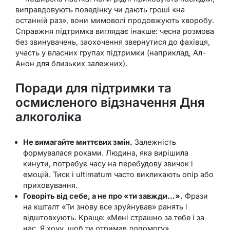
виправдовують поведінку чи дають гроші «на
останній раз», вони мимоволі продовжують хворобу.
Справжня підтримка виглядає інакше: чесна розмова
без звинувачень, заохочення звернутися до фахівця,
участь у власних групах підтримки (наприклад, Ал-
Анон для близьких залежних).
Поради для підтримки та
осмисленого відзначення Дня
алкоголіка
Не вимагайте миттєвих змін.
Залежність
формувалася роками. Людина, яка вирішила
кинути, потребує часу на перебудову звичок і
емоцій. Тиск і ultimatum часто викликають опір або
приховування.
Говоріть від себе, а не про «ти завжди…».
Фрази
на кшталт «Ти знову все зруйнував» ранять і
відштовхують. Краще: «Мені страшно за тебе і за
нас. Я хочу, щоб ти отримав допомогу».