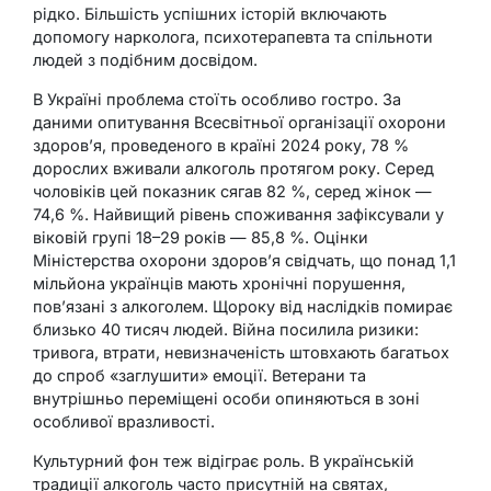
рідко. Більшість успішних історій включають
допомогу нарколога, психотерапевта та спільноти
людей з подібним досвідом.
В Україні проблема стоїть особливо гостро. За
даними опитування Всесвітньої організації охорони
здоров’я, проведеного в країні 2024 року, 78 %
дорослих вживали алкоголь протягом року. Серед
чоловіків цей показник сягав 82 %, серед жінок —
74,6 %. Найвищий рівень споживання зафіксували у
віковій групі 18–29 років — 85,8 %. Оцінки
Міністерства охорони здоров’я свідчать, що понад 1,1
мільйона українців мають хронічні порушення,
пов’язані з алкоголем. Щороку від наслідків помирає
близько 40 тисяч людей. Війна посилила ризики:
тривога, втрати, невизначеність штовхають багатьох
до спроб «заглушити» емоції. Ветерани та
внутрішньо переміщені особи опиняються в зоні
особливої вразливості.
Культурний фон теж відіграє роль. В українській
традиції алкоголь часто присутній на святах,