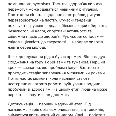
поминаннях, зустрічах. Тост «за здоров’я» або «за
перемогу» може здаватися невинним ритуалом.
Проте коли він стає щоденною потребою, ритуал
перетворюється на пастку. Сучасні тенденції
показують зрушення: дедалі більше людей обирають
безалкогольні напої, спортивні активності та
свідомий підхід до здоров’я. Рух «sober curious» —
свідома цікавість до тверезості — набирає обертів
навіть серед молоді.
Шлях до одужання рідко буває прямим. Він нагадує
сходження на гору з обривами та туманом. Перший
крок — визнання, що проблема існує. Багато хто
проходить стадію заперечення місяцями чи роками.
Потім настає момент, коли наслідки стають
нестерпними: втрата роботи, руйнування родини,
проблеми зі здоров’ям. На цьому етапі людина може
нарешті звернутися по допомогу.
Детоксикація — перший медичний етап. Під
наглядом лікарів організм очищається від токсинів,
знімається абстинентний синдром. Далі — робота з