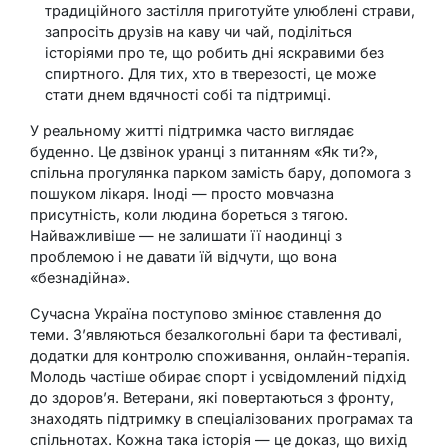
традиційного застілля приготуйте улюблені страви,
запросіть друзів на каву чи чай, поділіться
історіями про те, що робить дні яскравими без
спиртного. Для тих, хто в тверезості, це може
стати днем вдячності собі та підтримці.
У реальному житті підтримка часто виглядає
буденно. Це дзвінок уранці з питанням «Як ти?»,
спільна прогулянка парком замість бару, допомога з
пошуком лікаря. Іноді — просто мовчазна
присутність, коли людина бореться з тягою.
Найважливіше — не залишати її наодинці з
проблемою і не давати їй відчути, що вона
«безнадійна».
Сучасна Україна поступово змінює ставлення до
теми. З’являються безалкогольні бари та фестивалі,
додатки для контролю споживання, онлайн-терапія.
Молодь частіше обирає спорт і усвідомлений підхід
до здоров’я. Ветерани, які повертаються з фронту,
знаходять підтримку в спеціалізованих програмах та
спільнотах. Кожна така історія — це доказ, що вихід