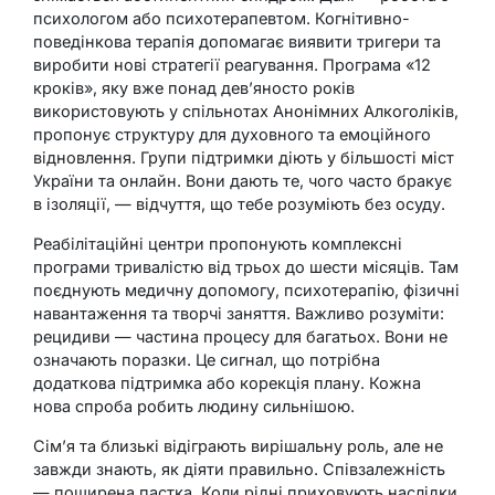
психологом або психотерапевтом. Когнітивно-
поведінкова терапія допомагає виявити тригери та
виробити нові стратегії реагування. Програма «12
кроків», яку вже понад дев’яносто років
використовують у спільнотах Анонімних Алкоголіків,
пропонує структуру для духовного та емоційного
відновлення. Групи підтримки діють у більшості міст
України та онлайн. Вони дають те, чого часто бракує
в ізоляції, — відчуття, що тебе розуміють без осуду.
Реабілітаційні центри пропонують комплексні
програми тривалістю від трьох до шести місяців. Там
поєднують медичну допомогу, психотерапію, фізичні
навантаження та творчі заняття. Важливо розуміти:
рецидиви — частина процесу для багатьох. Вони не
означають поразки. Це сигнал, що потрібна
додаткова підтримка або корекція плану. Кожна
нова спроба робить людину сильнішою.
Сім’я та близькі відіграють вирішальну роль, але не
завжди знають, як діяти правильно. Співзалежність
— поширена пастка. Коли рідні приховують наслідки,