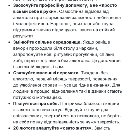
Заохочуйте професійну допомогу, а не «просто
візьми себе в руки».
Самостійна відмова від
алкоголю при сформованій залежності небезпечна
і малоефективна. Нарколог, психолог або група
підтримки значно підвищують шанси на стійкий
результат.
Змінюйте спільне середовище.
Якщо раніше
вечори проходили біля столу з чарками,
запропонуйте нові ритуали: прогулянки, спільні
хобі, перегляд фільмів без алкоголю. Це допомагає
і залежній людині, і вам.
Святкуйте маленькі перемоги.
Тиждень без
алкоголю, перший місяць тверезості, повернення
до улюбленої справи — усе це гідне визнання. Для
людини в процесі відновлення такі відзнаки стають
потужною мотивацією.
Піклуйтеся про себе.
Підтримка близької людини
з залежністю виснажує. Відвідуйте групи для
співзалежних, звертайтеся до психолога, не беріть
на себе повну відповідальність за чужу тверезість.
20 лютого влаштуйте «свято життя».
Замість