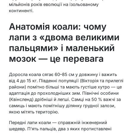
мільйонів років еволюції на ізольованому
континенті.
Анатомія коали: чому
лапи з «двома великими
пальцями» і маленький
мозок — це перевага
Доросла коала сягає 60–85 см у довжину і важить
від 4 до 15 кг. Південні популяції (Вікторія та прилеглі
райони) помітно більші та мають густіше хутро — це
адаптація до прохолодніших зим. Північні особини
(Квінсленд) дрібніші й легші. Самці на 50 % важчі за
самиць і мають помітнішу ділянку грудної залози,
якою мітять територію.
Передні лапи коали — справжній інженерний
шедевр. П’ять пальців, два з яких протиставлені