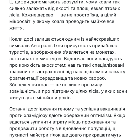
Ці цифри допомагають зрозуміти, чому коали так
сильно залежать від якості та площі евкаліптових
лісів. Кожне дерево — це не просто їжа, а цілий
мікросвіт, у якому коала проводить майже все
життя.
Коали досі залишаються одним із найяскравіших
символів Австралії. Їхня присутність приваблює
туристів, а зображення з’являється на монетах,
логотипах і в мистецтві. Водночас вони нагадують
про крихкість екосистем: навіть такі спеціалізовані
тварини не застраховані від наслідків зміни клімату,
фрагментації середовища та нових хвороб.
Збереження коал — це не лише про милу
зовнішність, а про підтримку цілих лісів, у яких вони
живуть уже мільйони років.
Останні дослідження геному та успішна вакцинація
проти хламідіозу дають обережний оптимізм. Якщо
вдасться зупинити втрату місць проживання та
продовжити роботу з відновлення популяцій, ці
пухнасті майстри гілок ще довго прикрашатимуть