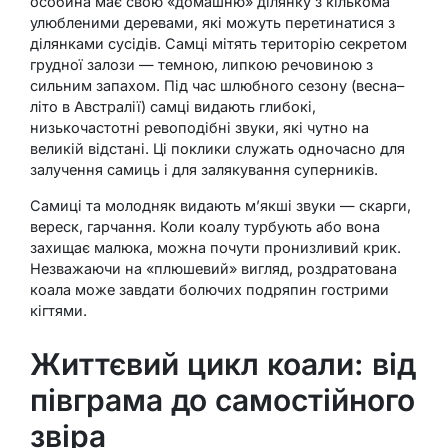
особина має свою «домашню» ділянку з кількома
улюбленими деревами, які можуть перетинатися з
ділянками сусідів. Самці мітять територію секретом
грудної залози — темною, липкою речовиною з
сильним запахом. Під час шлюбного сезону (весна–
літо в Австралії) самці видають глибокі,
низькочастотні ревоподібні звуки, які чутно на
великій відстані. Ці поклики служать одночасно для
залучення самиць і для залякування суперників.
Самиці та молодняк видають м’якші звуки — скарги,
вереск, гарчання. Коли коалу турбують або вона
захищає малюка, можна почути пронизливий крик.
Незважаючи на «плюшевий» вигляд, роздратована
коала може завдати болючих подряпин гострими
кігтями.
Життєвий цикл коали: від
півграма до самостійного
звіра