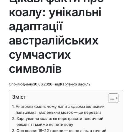
коалу: унікальні
адаптації
австралійських
сумчастих
символів
Оприлюднено
30.06.2026
від
Карпенко Василь
Зміст
Анатомія коали: чому лапи з «двома великими
пальцями» і маленький мозок — це перевага
Харчування коали: як перетравити токсичний
евкаліпт і майже не пити воду
Сон коали: 18–22 години — це не лінь, а точний