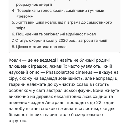
розрахунок енергії
Поведінка та голос коали: самітники з гучними
«ревом»
Життєвий цикл коали: від півграма до самостійного
звіра
Поширення та регіональні відмінності коал
Статус охорони коал у 2026 році: загрози та надії
Цікава статистика про коал
Коали — це не ведмеді і навіть не близькі родичі
плюшевих іграшок, якими їх часто уявляють. Їхній
науковий опис —
Phascolarctos cinereus
— вказує на
сіру, схожу на ведмедя зовнішність, але насправді ці
тварини належать до сумчастих ссавців і стоять
особняком у світі австралійської фауни. Вони живуть
виключно на деревах евкаліптових лісів східної та
південно-східної Австралії, проводять до 22 годин
на добу в стані спокою і живляться листям, яке для
більшості інших тварин стало б смертельною
отрутою.