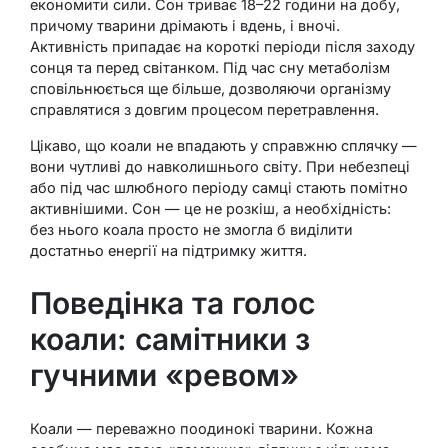
економити сили. Сон триває 18–22 години на добу,
причому тварини дрімають і вдень, і вночі.
Активність припадає на короткі періоди після заходу
сонця та перед світанком. Під час сну метаболізм
сповільнюється ще більше, дозволяючи організму
справлятися з довгим процесом перетравлення.
Цікаво, що коали не впадають у справжню сплячку —
вони чутливі до навколишнього світу. При небезпеці
або під час шлюбного періоду самці стають помітно
активнішими. Сон — це не розкіш, а необхідність:
без нього коала просто не змогла б виділити
достатньо енергії на підтримку життя.
Поведінка та голос
коали: самітники з
гучними «ревом»
Коали — переважно поодинокі тварини. Кожна