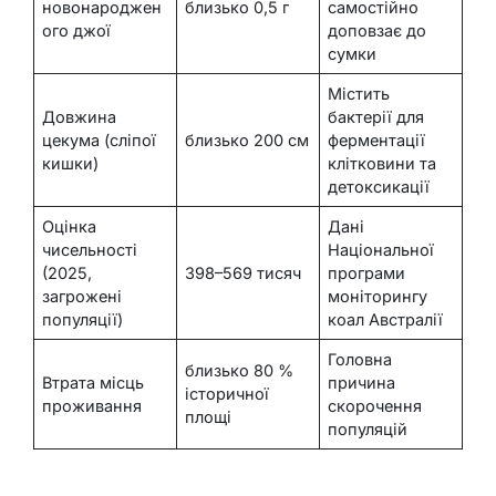
новонароджен
близько 0,5 г
самостійно
ого джої
доповзає до
сумки
Містить
Довжина
бактерії для
цекума (сліпої
близько 200 см
ферментації
кишки)
клітковини та
детоксикації
Оцінка
Дані
чисельності
Національної
(2025,
398–569 тисяч
програми
загрожені
моніторингу
популяції)
коал Австралії
Головна
близько 80 %
Втрата місць
причина
історичної
проживання
скорочення
площі
популяцій