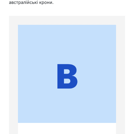
австралійські крони.