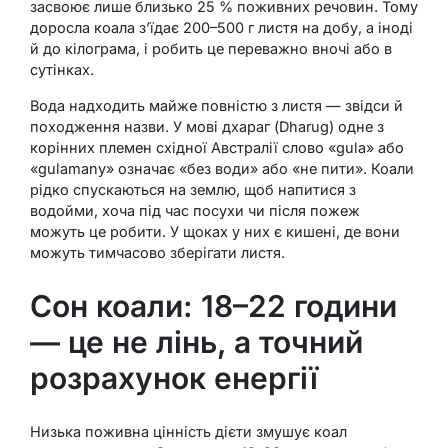
засвоює лише близько 25 % поживних речовин. Тому
доросла коала з’їдає 200–500 г листя на добу, а іноді
й до кілограма, і робить це переважно вночі або в
сутінках.
Вода надходить майже повністю з листя — звідси й
походження назви. У мові дхараг (Dharug) одне з
корінних племен східної Австралії слово «gula» або
«gulamany» означає «без води» або «не пити». Коали
рідко спускаються на землю, щоб напитися з
водойми, хоча під час посухи чи після пожеж
можуть це робити. У щоках у них є кишені, де вони
можуть тимчасово зберігати листя.
Сон коали: 18–22 години
— це не лінь, а точний
розрахунок енергії
Низька поживна цінність дієти змушує коал