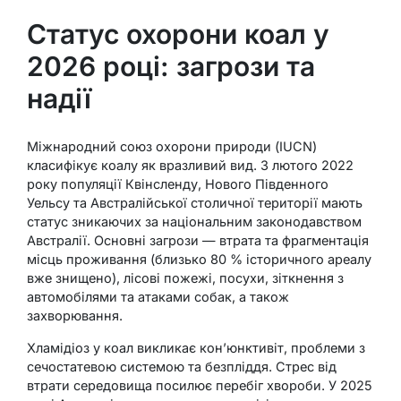
Статус охорони коал у
2026 році: загрози та
надії
Міжнародний союз охорони природи (IUCN)
класифікує коалу як вразливий вид. З лютого 2022
року популяції Квінсленду, Нового Південного
Уельсу та Австралійської столичної території мають
статус зникаючих за національним законодавством
Австралії. Основні загрози — втрата та фрагментація
місць проживання (близько 80 % історичного ареалу
вже знищено), лісові пожежі, посухи, зіткнення з
автомобілями та атаками собак, а також
захворювання.
Хламідіоз у коал викликає кон’юнктивіт, проблеми з
сечостатевою системою та безпліддя. Стрес від
втрати середовища посилює перебіг хвороби. У 2025