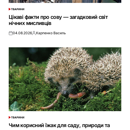
ТВАРИНИ
ОПУБЛІКУВАТИ
У
Цікаві факти про сову — загадковий світ
нічних мисливців
04.08.2026
Карпенко Василь
Оприлюднено
Опубліковано
ТВАРИНИ
ОПУБЛІКУВАТИ
У
Чим корисний їжак для саду, природи та