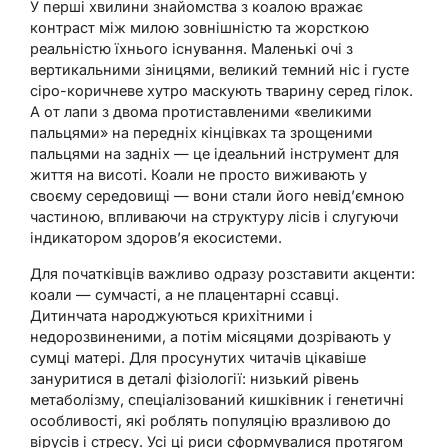
У перші хвилини знайомства з коалою вражає
контраст між милою зовнішністю та жорсткою
реальністю їхнього існування. Маленькі очі з
вертикальними зіницями, великий темний ніс і густе
сіро-коричневе хутро маскують тварину серед гілок.
А от лапи з двома протиставленими «великими
пальцями» на передніх кінцівках та зрощеними
пальцями на задніх — це ідеальний інструмент для
життя на висоті. Коали не просто виживають у
своєму середовищі — вони стали його невід’ємною
частиною, впливаючи на структуру лісів і слугуючи
індикатором здоров’я екосистеми.
Для початківців важливо одразу розставити акценти:
коали — сумчасті, а не плацентарні ссавці.
Дитинчата народжуються крихітними і
недорозвиненими, а потім місяцями дозрівають у
сумці матері. Для просунутих читачів цікавіше
зануритися в деталі фізіології: низький рівень
метаболізму, спеціалізований кишківник і генетичні
особливості, які роблять популяцію вразливою до
вірусів і стресу. Усі ці риси сформувалися протягом