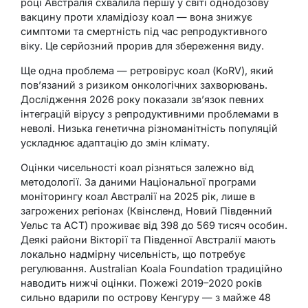
році Австралія схвалила першу у світі однодозову
вакцину проти хламідіозу коал — вона знижує
симптоми та смертність під час репродуктивного
віку. Це серйозний прорив для збереження виду.
Ще одна проблема — ретровірус коал (KoRV), який
пов’язаний з ризиком онкологічних захворювань.
Дослідження 2026 року показали зв’язок певних
інтеграцій вірусу з репродуктивними проблемами в
неволі. Низька генетична різноманітність популяцій
ускладнює адаптацію до змін клімату.
Оцінки чисельності коал різняться залежно від
методології. За даними Національної програми
моніторингу коал Австралії на 2025 рік, лише в
загрожених регіонах (Квінсленд, Новий Південний
Уельс та АСТ) проживає від 398 до 569 тисяч особин.
Деякі райони Вікторії та Південної Австралії мають
локально надмірну чисельність, що потребує
регулювання. Australian Koala Foundation традиційно
наводить нижчі оцінки. Пожежі 2019–2020 років
сильно вдарили по острову Кенгуру — з майже 48