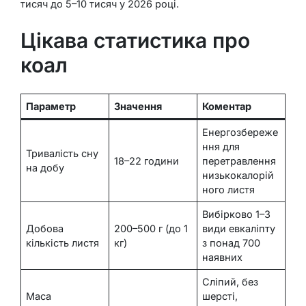
тисяч до 5–10 тисяч у 2026 році.
Цікава статистика про
коал
Параметр
Значення
Коментар
Енергозбереже
ння для
Тривалість сну
18–22 години
перетравлення
на добу
низькокалорій
ного листя
Вибірково 1–3
Добова
200–500 г (до 1
види евкаліпту
кількість листя
кг)
з понад 700
наявних
Сліпий, без
Маса
шерсті,