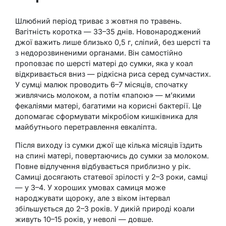
Шлюбний період триває з жовтня по травень.
Вагітність коротка — 33–35 днів. Новонароджений
джої важить лише близько 0,5 г, сліпий, без шерсті та
з недорозвиненими органами. Він самостійно
проповзає по шерсті матері до сумки, яка у коал
відкривається вниз — рідкісна риса серед сумчастих.
У сумці малюк проводить 6–7 місяців, спочатку
живлячись молоком, а потім «папою» — м’якими
фекаліями матері, багатими на корисні бактерії. Це
допомагає сформувати мікробіом кишківника для
майбутнього перетравлення евкаліпта.
Після виходу із сумки джої ще кілька місяців їздить
на спині матері, повертаючись до сумки за молоком.
Повне відлучення відбувається приблизно у рік.
Самиці досягають статевої зрілості у 2–3 роки, самці
— у 3–4. У хороших умовах самиця може
народжувати щороку, але з віком інтервал
збільшується до 2–3 років. У дикій природі коали
живуть 10–15 років, у неволі — довше.