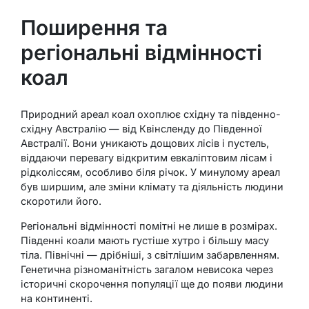
Поширення та
регіональні відмінності
коал
Природний ареал коал охоплює східну та південно-
східну Австралію — від Квінсленду до Південної
Австралії. Вони уникають дощових лісів і пустель,
віддаючи перевагу відкритим евкаліптовим лісам і
рідколіссям, особливо біля річок. У минулому ареал
був ширшим, але зміни клімату та діяльність людини
скоротили його.
Регіональні відмінності помітні не лише в розмірах.
Південні коали мають густіше хутро і більшу масу
тіла. Північні — дрібніші, з світлішим забарвленням.
Генетична різноманітність загалом невисока через
історичні скорочення популяції ще до появи людини
на континенті.