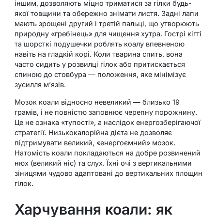
іншим, дозволяють міцно триматися за гілки будь-
якої товщини та обережно знімати листя. Задні лапи
мають зрощені другий і третій пальці, що утворюють
природну «гребінець» для чищення хутра. Гострі кігті
та шорсткі подушечки роблять коалу впевненою
навіть на гладкій корі. Коли тварина спить, вона
часто сидить у розвилці гілок або притискається
спиною до стовбура — положення, яке мінімізує
зусилля м’язів.
Мозок коали відносно невеликий — близько 19
грамів, і не повністю заповнює черепну порожнину.
Це не ознака «тупості», а наслідок енергозберігаючої
стратегії. Низькокалорійна дієта не дозволяє
підтримувати великий, «енергоємний» мозок.
Натомість коали покладаються на добре розвинений
нюх (великий ніс) та слух. Їхні очі з вертикальними
зіницями чудово адаптовані до вертикальних площин
гілок.
Харчування коали: як