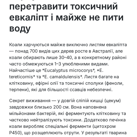
перетравити токсичний
евкаліпт і майже не пити
воду
Коали харчуються майже виключно листям евкаліпта
— понад 700 видів цих дерев росте в Австралії, але
коали обирають лише 30–40, а в конкретному районі
часто обмежуються 1–3 улюбленими видами.
Найчастіше це *Eucalyptus microcorys*, *E.
tereticornis* та *E. camaldulensis*. Листя багате на
клітковину, ефірні олії та токсичні сполуки (феноли,
терпени), які для більшості ссавців небезпечні.
Секрет виживання — у довгій сліпій кишці (цекум)
завдовжки близько 200 см. Вона наповнена
мільйонами бактерій, які ферментують клітковину та
частково нейтралізують токсини. Додатково печінка
коали виробляє спеціальні ферменти (цитохром
P450), що розщеплюють отрути. У результаті тварина