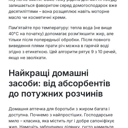
залишається фаворитом серед домогосподарок вже
десятиліттями – вона розщеплює навіть моторне
масло чи косметичні креми.
Пам’ятайте про температуру: тепла вода (не вище
40°C на початку) допомагає розм’якшити жир, але
тільки після попередньої обробки. Після повного
виведення плями прати річ можна в гарячій воді
згідно з етикеткою. Цей алгоритм рятує 9 з 10 речей,
якщо не зволікати.
Найкращі домашні
засоби: від абсорбентів
до потужних розчинів
Домашня аптечка для боротьби з жиром багата і
доступна. Почнемо з найпростіших. Господарське
мило – класика, яка містить луг і добре сапоніфікує
жир. Намочіть забруднену ділянку, густо намильте,