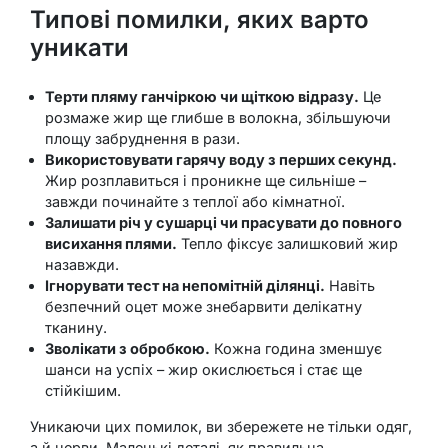
Типові помилки, яких варто
уникати
Терти пляму ганчіркою чи щіткою відразу.
Це
розмаже жир ще глибше в волокна, збільшуючи
площу забруднення в рази.
Використовувати гарячу воду з перших секунд.
Жир розплавиться і проникне ще сильніше –
завжди починайте з теплої або кімнатної.
Залишати річ у сушарці чи прасувати до повного
висихання плями.
Тепло фіксує залишковий жир
назавжди.
Ігнорувати тест на непомітній ділянці.
Навіть
безпечний оцет може знебарвити делікатну
тканину.
Зволікати з обробкою.
Кожна година зменшує
шанси на успіх – жир окислюється і стає ще
стійкішим.
Уникаючи цих помилок, ви збережете не тільки одяг,
а й нерви. Маленькі деталі, як правильна