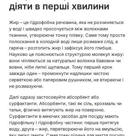
діяти в перші хвилини
Жир – це гідрофобна речовина, яка не розчиняється
у воді і швидко просочується між волокнами
тканини, утворюючи тонку плівку. Саме тому просте
полоскання в холодній воді лише розмаже слід, а
гаряча – розтопить жир і зафіксує його глибше.
Науково це пояснюється структурою молекул жиру:
вони чіпляються за натуральні волокна бавовни чи
вовни, ніби липкі щупальця. Тому перший крок
завжди один – промокнути надлишки чистою
серветкою або паперовим рушником, не втираючи і
не розмазуючи.
Далі одразу застосовуйте абсорбент або
сурфактанти. Абсорбенти, такі як сіль, крохмаль чи
тальк, фізично витягують жир на поверхню.
Сурфактанти в миючих засобах для посуду мають
гідрофільну і гідрофобну частини: перша притягує
воду, друга – жир, перетворюючи його на емульсію,
яку легко змити. Саме тому рідина для миття посуду