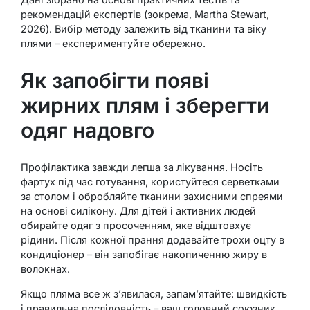
рекомендацій експертів (зокрема, Martha Stewart,
2026). Вибір методу залежить від тканини та віку
плями – експериментуйте обережно.
Як запобігти появі
жирних плям і зберегти
одяг надовго
Профілактика завжди легша за лікування. Носіть
фартух під час готування, користуйтеся серветками
за столом і обробляйте тканини захисними спреями
на основі силікону. Для дітей і активних людей
обирайте одяг з просоченням, яке відштовхує
рідини. Після кожної прання додавайте трохи оцту в
кондиціонер – він запобігає накопиченню жиру в
волокнах.
Якщо пляма все ж з’явилася, запам’ятайте: швидкість
і правильна послідовність – ваш головний союзник.