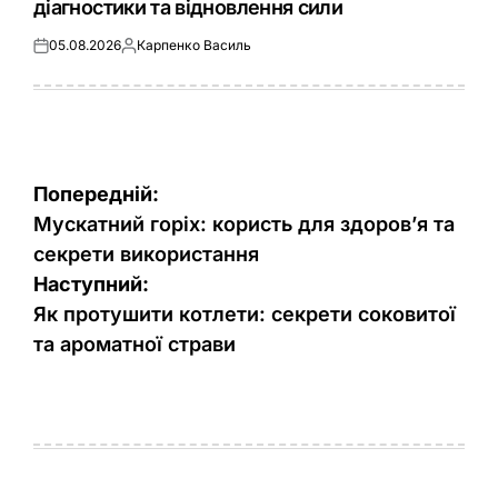
діагностики та відновлення сили
05.08.2026
Карпенко Василь
Оприлюднено
Опубліковано
Навігація
Попередній:
записів
Мускатний горіх: користь для здоров’я та
секрети використання
Наступний:
Як протушити котлети: секрети соковитої
та ароматної страви