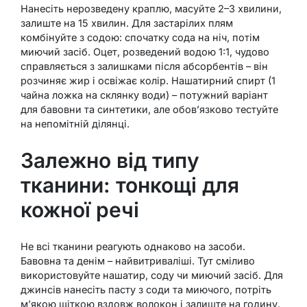
Нанесіть нерозведену краплю, масуйте 2–3 хвилини,
залиште на 15 хвилин. Для застарілих плям
комбінуйте з содою: спочатку сода на ніч, потім
миючий засіб. Оцет, розведений водою 1:1, чудово
справляється з залишками після абсорбентів – він
розчиняє жир і освіжає колір. Нашатирний спирт (1
чайна ложка на склянку води) – потужний варіант
для бавовни та синтетики, але обов’язково тестуйте
на непомітній ділянці.
Залежно від типу
тканини: тонкощі для
кожної речі
Не всі тканини реагують однаково на засоби.
Бавовна та денім – найвитриваліші. Тут сміливо
використовуйте нашатир, соду чи миючий засіб. Для
джинсів нанесіть пасту з соди та миючого, потріть
м’якою щіткою вздовж волокон і залиште на годину.