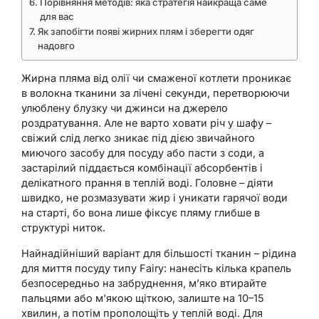
Порівняння методів: яка стратегія найкраща саме
для вас
Як запобігти появі жирних плям і зберегти одяг
надовго
Жирна пляма від олії чи смаженої котлети проникає
в волокна тканини за лічені секунди, перетворюючи
улюблену блузку чи джинси на джерело
роздратування. Але не варто ховати річ у шафу –
свіжий слід легко зникає під дією звичайного
миючого засобу для посуду або пасти з соди, а
застарілий піддається комбінації абсорбентів і
делікатного прання в теплій воді. Головне – діяти
швидко, не розмазувати жир і уникати гарячої води
на старті, бо вона лише фіксує пляму глибше в
структурі ниток.
Найнадійніший варіант для більшості тканин – рідина
для миття посуду типу Fairy: нанесіть кілька крапель
безпосередньо на забруднення, м’яко втирайте
пальцями або м’якою щіткою, залиште на 10–15
хвилин, а потім прополощіть у теплій воді. Для