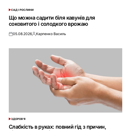
САД І РОСЛИНИ
ОПУБЛІКУВАТИ
У
Що можна садити біля кавунів для
соковитого і солодкого врожаю
05.08.2026
Карпенко Василь
Оприлюднено
Опубліковано
ЗДОРОВ'Я
ОПУБЛІКУВАТИ
У
Слабкість в руках: повний гід з причин,