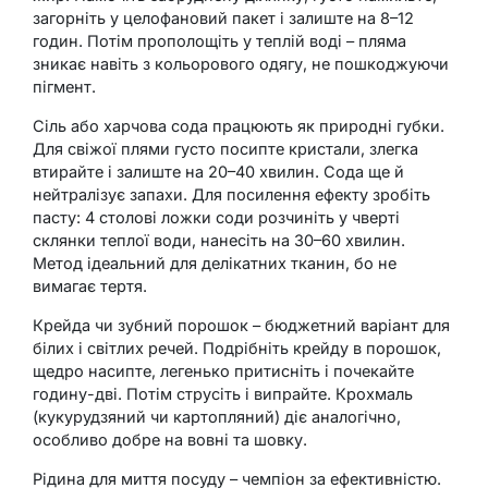
загорніть у целофановий пакет і залиште на 8–12
годин. Потім прополощіть у теплій воді – пляма
зникає навіть з кольорового одягу, не пошкоджуючи
пігмент.
Сіль або харчова сода працюють як природні губки.
Для свіжої плями густо посипте кристали, злегка
втирайте і залиште на 20–40 хвилин. Сода ще й
нейтралізує запахи. Для посилення ефекту зробіть
пасту: 4 столові ложки соди розчиніть у чверті
склянки теплої води, нанесіть на 30–60 хвилин.
Метод ідеальний для делікатних тканин, бо не
вимагає тертя.
Крейда чи зубний порошок – бюджетний варіант для
білих і світлих речей. Подрібніть крейду в порошок,
щедро насипте, легенько притисніть і почекайте
годину-дві. Потім струсіть і випрайте. Крохмаль
(кукурудзяний чи картопляний) діє аналогічно,
особливо добре на вовні та шовку.
Рідина для миття посуду – чемпіон за ефективністю.