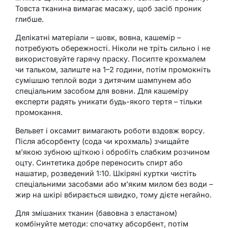
Товста тканина вимагає масажу, щоб засіб проник
глибше.
Делікатні матеріали – шовк, вовна, кашемір –
потребують обережності. Ніколи не тріть сильно і не
використовуйте гарячу праску. Посипте крохмалем
чи тальком, залиште на 1–2 години, потім промокніть
сумішшю теплой води з дитячим шампунем або
спеціальним засобом для вовни. Для кашеміру
експерти радять уникати будь-якого тертя – тільки
промокання.
Вельвет і оксамит вимагають роботи вздовж ворсу.
Після абсорбенту (сода чи крохмаль) зчищайте
м’якою зубною щіткою і обробіть слабким розчином
оцту. Синтетика добре переносить спирт або
нашатир, розведений 1:10. Шкіряні куртки чистіть
спеціальними засобами або м’яким милом без води –
жир на шкірі вбирається швидко, тому дієте негайно.
Для змішаних тканин (бавовна з еластаном)
комбінуйте методи: спочатку абсорбент, потім