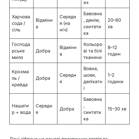
их
Бавовна
Харчова
Середн
Відмінн
, денім,
20–60
сода /
я (на
а
синтети
хв
сіль
ніч)
ка
Господа
Кольоро
Відмінн
8–12
рське
Добра
ві та білі
а
годин
мило
тканини
Вовна,
Крохма
Середн
шовк,
1–2
ль /
Добра
я
делікатн
години
крейда
і
Бавовна
Нашати
Середн
,
Добра
15–30 хв
р + вода
я
синтети
ка
Дані зібрано на основі практичних тестів та