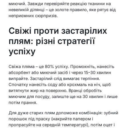
миючий. Завжди перевіряйте реакцію тканини на
невеликій ділянці – це золоте правило, яке рятує від
неприємних сюрпризів.
Свіжі проти застарілих
плям: різні стратегії
успіху
Свіжа пляма – це 80% успіху. Промокніть, нанесіть
абсорбент або миючий засіб і через 15–30 хвилин
випрайте. Застарілий слід вимагає терпіння.
Спочатку нанесіть соду або крохмаль на ніч, щоб
витягнути жир на поверхню. Вранці обробіть
миючим для посуду, залиште ще на 30 хвилин і лише
потім прання.
Для дуже старих плям допоможе комбінація: зубний
порошок під праску (накрийте папером і
пропрасуйте на середній температурі), потім оцет і