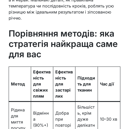
температура чи послідовність кроків, роблять усю
різницю між ідеальним результатом і зіпсованою
річчю.
Порівняння методів: яка
стратегія найкраща саме
для вас
Ефектив
Ефектив
ність
ність
Підходи
Метод
для
для
ть для
Час дії
свіжих
застарі
тканин
плям
лих
Більшіст
Рідина
Відмінн
Добра
ь, крім
для
а
при
дуже
10–30 хв
миття
(90%+)
повторі
делікатн
посуду