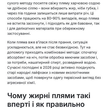
сухого методу посипте свіжу пляму харчовою содою
чи дрібною сіллю – вони вбирають жир, ніби губка, і
через пів години залишиться лише випрати річ. Ці
способи працюють на 80–90% випадків, якщо пляма
не встигла засохнути, і підходять як для бавовни, так
і для делікатних матеріалів при обережному
застосуванні.
Коли пляма вже в’їлася після прання, ситуація
ускладнюється, але не стає безвихідною. Тут на
допомогу приходять комбіновані методи: спочатку
абсорбент на ніч, потім обробка миючим засобом і,
за потреби, нашатирний спирт, розведений водою.
Сучасні господині в 2026 році активно поєднують
старі народні лайфхаки з новими екологічними
засобами, щоб повернути одягу первісний вигляд без
агресивної хімії.
Чому жирні плями такі
вперті і як правильно