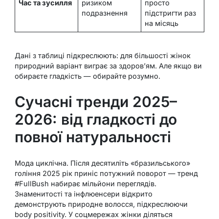
Час та зусилля
ризиком
просто
подразнення
підстригти раз
на місяць
Дані з таблиці підкреслюють: для більшості жінок
природний варіант виграє за здоров’ям. Але якщо ви
обираєте гладкість — обирайте розумно.
Сучасні тренди 2025–
2026: від гладкості до
повної натуральності
Мода циклічна. Після десятиліть «бразильського»
гоління 2025 рік приніс потужний поворот — тренд
#FullBush набирає мільйони переглядів.
Знаменитості та інфлюенсери відкрито
демонструють природне волосся, підкреслюючи
body positivity. У соцмережах жінки діляться