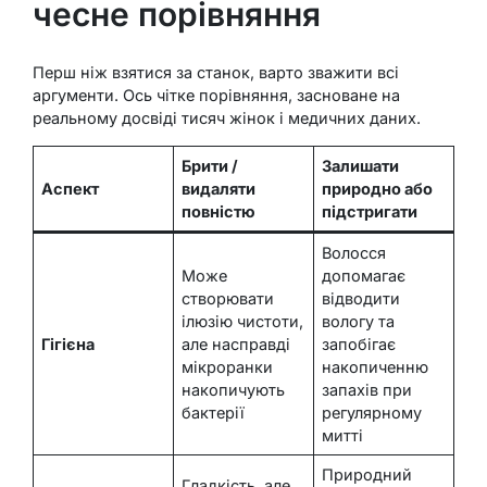
чесне порівняння
Перш ніж взятися за станок, варто зважити всі
аргументи. Ось чітке порівняння, засноване на
реальному досвіді тисяч жінок і медичних даних.
Брити /
Залишати
Аспект
видаляти
природно або
повністю
підстригати
Волосся
Може
допомагає
створювати
відводити
ілюзію чистоти,
вологу та
Гігієна
але насправді
запобігає
мікроранки
накопиченню
накопичують
запахів при
бактерії
регулярному
митті
Природний
Гладкість, але