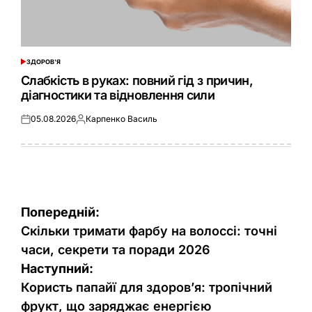
ЗДОРОВ'Я
ОПУБЛІКУВАТИ
У
Слабкість в руках: повний гід з причин,
діагностики та відновлення сили
05.08.2026
Карпенко Василь
Оприлюднено
Опубліковано
Навігація
Попередній:
записів
Скільки тримати фарбу на волоссі: точні
часи, секрети та поради 2026
Наступний:
Користь папайї для здоров’я: тропічний
фрукт, що заряджає енергією