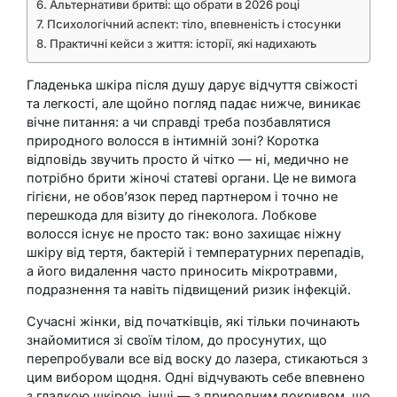
Альтернативи бритві: що обрати в 2026 році
Психологічний аспект: тіло, впевненість і стосунки
Практичні кейси з життя: історії, які надихають
Гладенька шкіра після душу дарує відчуття свіжості
та легкості, але щойно погляд падає нижче, виникає
вічне питання: а чи справді треба позбавлятися
природного волосся в інтимній зоні? Коротка
відповідь звучить просто й чітко — ні, медично не
потрібно брити жіночі статеві органи. Це не вимога
гігієни, не обов’язок перед партнером і точно не
перешкода для візиту до гінеколога. Лобкове
волосся існує не просто так: воно захищає ніжну
шкіру від тертя, бактерій і температурних перепадів,
а його видалення часто приносить мікротравми,
подразнення та навіть підвищений ризик інфекцій.
Сучасні жінки, від початківців, які тільки починають
знайомитися зі своїм тілом, до просунутих, що
перепробували все від воску до лазера, стикаються з
цим вибором щодня. Одні відчувають себе впевнено
з гладкою шкірою, інші — з природним покривом, що