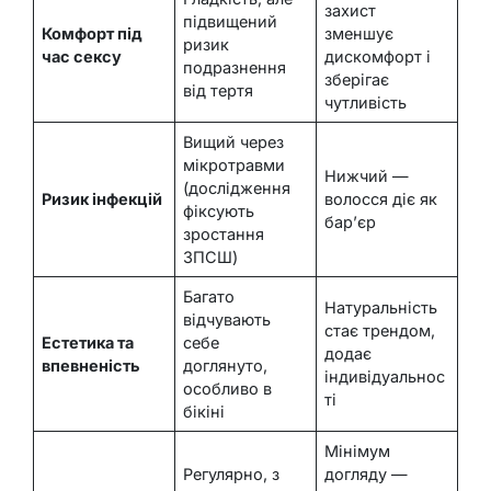
захист
підвищений
Комфорт під
зменшує
ризик
час сексу
дискомфорт і
подразнення
зберігає
від тертя
чутливість
Вищий через
мікротравми
Нижчий —
(дослідження
Ризик інфекцій
волосся діє як
фіксують
бар’єр
зростання
ЗПСШ)
Багато
Натуральність
відчувають
стає трендом,
Естетика та
себе
додає
впевненість
доглянуто,
індивідуальнос
особливо в
ті
бікіні
Мінімум
Регулярно, з
догляду —