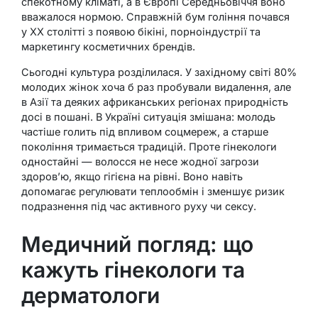
спекотному кліматі, а в Європі Середньовіччя воно
вважалося нормою. Справжній бум гоління почався
у XX столітті з появою бікіні, порноіндустрії та
маркетингу косметичних брендів.
Сьогодні культура розділилася. У західному світі 80%
молодих жінок хоча б раз пробували видалення, але
в Азії та деяких африканських регіонах природність
досі в пошані. В Україні ситуація змішана: молодь
частіше голить під впливом соцмереж, а старше
покоління тримається традицій. Проте гінекологи
одностайні — волосся не несе жодної загрози
здоров’ю, якщо гігієна на рівні. Воно навіть
допомагає регулювати теплообмін і зменшує ризик
подразнення під час активного руху чи сексу.
Медичний погляд: що
кажуть гінекологи та
дерматологи