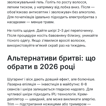
зволожувальний гель. Голіть по росту волосся,
легким тиском, у напрямку від лобка вниз. Після —
обов’язково антисептик і зволожувач без алкоголю.
Для початківців ідеально підходить електробритва з
насадками — менше травм.
Не голіть щодня. Дайте шкірі 2–3 дні перепочинку.
Після процедури носіть бавовняну білизну, уникайте
тісного одягу. Якщо з’явилися врослі волоски,
використовуйте м’який скраб раз на тиждень.
Альтернативи бритві: що
обрати в 2026 році
Шугаринг і віск дають довший ефект, але болючіше.
Лазерна епіляція — інвестиція в майбутнє: 6–8
сеансів і шкіра залишається гладкою надовго. Для
чутливої шкіри підходить IPL-технологія. Крем-
депілятор — швидкий, але може викликати алергію.
Trim — підстригання ножицями або тримером —