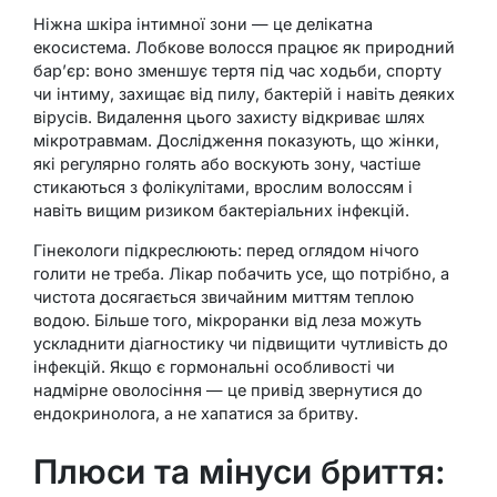
Ніжна шкіра інтимної зони — це делікатна
екосистема. Лобкове волосся працює як природний
бар’єр: воно зменшує тертя під час ходьби, спорту
чи інтиму, захищає від пилу, бактерій і навіть деяких
вірусів. Видалення цього захисту відкриває шлях
мікротравмам. Дослідження показують, що жінки,
які регулярно голять або воскують зону, частіше
стикаються з фолікулітами, врослим волоссям і
навіть вищим ризиком бактеріальних інфекцій.
Гінекологи підкреслюють: перед оглядом нічого
голити не треба. Лікар побачить усе, що потрібно, а
чистота досягається звичайним миттям теплою
водою. Більше того, мікроранки від леза можуть
ускладнити діагностику чи підвищити чутливість до
інфекцій. Якщо є гормональні особливості чи
надмірне оволосіння — це привід звернутися до
ендокринолога, а не хапатися за бритву.
Плюси та мінуси бриття: