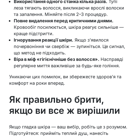
Використання одного станка кілька разів.
Тупі
леза тягають волосся, викликаючи врослі волоски
та запалення. Міняйте після 2–3 процедур.
Повне видалення перед критичними днями.
Кровообіг посилюється, шкіра реагує сильніше —
краще підстригти.
Ігнорування реакції шкіри.
Якщо з’явилося
почервоніння чи свербіж — зупиніться. Це сигнал,
що метод не підходить.
Віра в міф «гігієнічніше без волосся».
Насправді
регулярне миття важливіше за будь-яке гоління.
Уникаючи цих помилок, ви збережесте здоров’я та
комфорт на роки вперед.
Як правильно брити,
якщо ви все ж вирішили
Якщо гладка шкіра — ваш вибір, робіть це з розумом.
Підготуйтеся: прийміть теплий душ, нанесіть