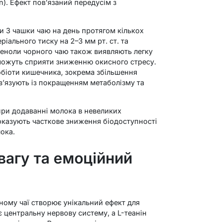
n). Ефект пов’язаний передусім з
и 3 чашки чаю на день протягом кількох
іального тиску на 2–3 мм рт. ст. та
феноли чорного чаю також виявляють легку
 можуть сприяти зниженню окисного стресу.
біоти кишечника, зокрема збільшення
 пов’язують із покращенням метаболізму та
 при додаванні молока в невеликих
показують часткове зниження біодоступності
лока.
вагу та емоційний
рному чаї створює унікальний ефект для
 центральну нервову систему, а L-теанін