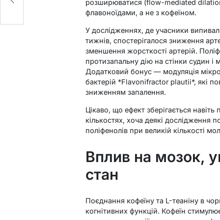
розширюватися (flow-mediated dilatio
флавоноїдами, а не з кофеїном.
У дослідженнях, де учасники випивал
тижнів, спостерігалося зниження артер
зменшення жорсткості артерій. Полі
протизапальну дію на стінки судин і
Додатковий бонус — модуляція мікро
бактерій *Flavonifractor plautii*, які
зниженням запалення.
Цікаво, що ефект зберігається навіть
кількостях, хоча деякі дослідження 
поліфенолів при великій кількості мо
Вплив на мозок, у
стан
Поєднання кофеїну та L-теаніну в чо
когнітивних функцій. Кофеїн стимулює