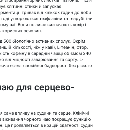
зі збирання зрілих листків і пагонів. Після
ує клітинні стінки й запускає
ментації триває від кількох годин до доби
е тоді утворюються теафлавіни та теарубігіни
ому чаї. Вони не лише визначають колір і
ть корисних речовин.
д 500 біологічно активних сполук. Окрім
ншій кількості, ніж у каві), L-теанін, фтор,
лькість кофеїну в середній чашці об’ємом 240
о від міцності заварювання та сорту. L-
ючи ефект спокійної бадьорості без різкого
чаю для серцево-
 саме впливу на судини та серце. Клінічні
е вживання чорного чаю покращує функцію
. Це проявляється в кращій здатності судин