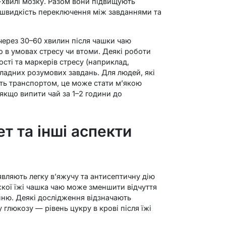
-хвилі мозку. Разом вони підвищують
, швидкість переключення між завданнями та
ерез 30–60 хвилин після чашки чаю
 в умовах стресу чи втоми. Деякі роботи
сті та маркерів стресу (наприклад,
кладних розумових завдань. Для людей, які
ь транспортом, це може стати м’якою
якщо випити чай за 1–2 години до
ет та інші аспекти
являють легку в’яжучу та антисептичну дію
жкої їжі чашка чаю може зменшити відчуття
нню. Деякі дослідження відзначають
глюкозу — рівень цукру в крові після їжі