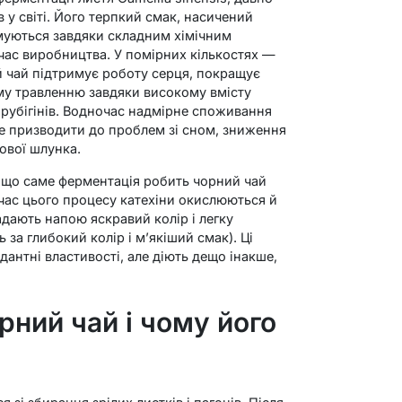
 у світі. Його терпкий смак, насичений
муються завдяки складним хімічним
 час виробництва. У помірних кількостях —
й чай підтримує роботу серця, покращує
му травленню завдяки високому вмісту
еарубігінів. Водночас надмірне споживання
 призводити до проблем зі сном, зниження
ової шлунка.
 що саме ферментація робить чорний чай
 час цього процесу катехіни окислюються й
адають напою яскравий колір і легку
ь за глибокий колір і м’якіший смак). Ці
антні властивості, але діють дещо інакше,
рний чай і чому його