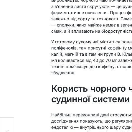
Виробництво чорного чаю починається 
зів’янення листя скручують — це руйн
ферментативне окислення. Процес фер
залежно від сорту та технології. Сам
— сполуки, яких майже немає в зелен
смак, а й впливають на біодоступніс
У готовому сухому чаї міститься пона
поліфенолів, там присутні кофеїн (у ме
калій, магній та вітаміни групи B. Кі
мл коливається від 40 до 70 мг залежн
теанін пом’якшує дію кофеїну, створю
збудження.
Користь чорного 
судинної системи
Найбільш переконливі дані стосуються
дослідження показують, що регулярн
:
ендотелію — внутрішнього шару судин