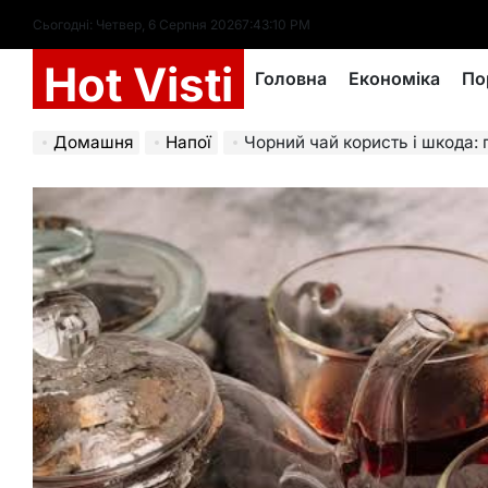
Перейти
Сьогодні: Четвер, 6 Серпня 2026
7
:
43
:
11
PM
до
Hot Visti
вмісту
Головна
Економіка
По
Домашня
Напої
Чорний чай користь і шкода: гл