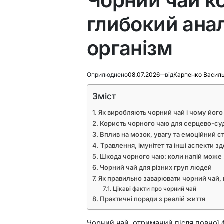
Чорний чай ко
глибокий анал
організм
Оприлюднено
08.07.2026
від
Карпенко Васил
Зміст
Як виробляють чорний чай і чому йог
Користь чорного чаю для серцево-су
Вплив на мозок, увагу та емоційний с
Травлення, імунітет та інші аспекти з
Шкода чорного чаю: коли напій може
Чорний чай для різних груп людей
Як правильно заварювати чорний чай,
Цікаві факти про чорний чай
Практичні поради з реалій життя
Чорний чай, отриманий після повної 