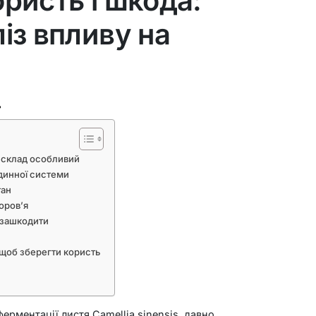
ристь і шкода:
із впливу на
ь
о склад особливий
динної системи
тан
доров’я
 зашкодити
 щоб зберегти користь
ферментації листя
Camellia sinensis
, давно