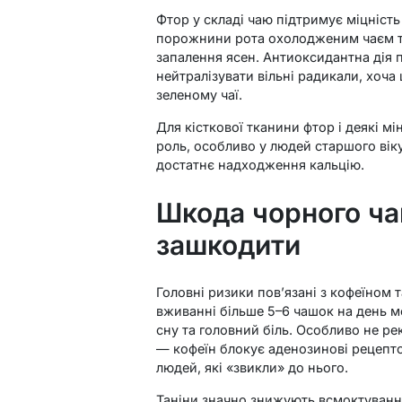
Фтор у складі чаю підтримує міцність
порожнини рота охолодженим чаєм т
запалення ясен. Антиоксидантна дія 
нейтралізувати вільні радикали, хоча
зеленому чаї.
Для кісткової тканини фтор і деякі м
роль, особливо у людей старшого віку
достатнє надходження кальцію.
Шкода чорного ча
зашкодити
Головні ризики пов’язані з кофеїном 
вживанні більше 5–6 чашок на день м
сну та головний біль. Особливо не ре
— кофеїн блокує аденозинові рецептор
людей, які «звикли» до нього.
Таніни значно знижують всмоктування 