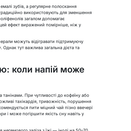
 емалі зубів, а регулярне полоскання
радиційно використовують для зменшення
поліфенолів загалом допомагає
 цей ефект виражений помірніше, ніж у
інерали можуть відігравати підтримуючу
. Однак тут важлива загальна дієта та
ю: коли напій може
та танінами. При чутливості до кофеїну або
ожливі тахікардія, тривожність, порушення
комендується пити міцний чай пізно ввечері
и і може погіршити якість сну навіть у
негемового заліза з їжі — іноді на 50–70