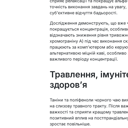
сприяє релаксації та покращує альфа
точність виконання завдань на увагу
суб’єктивне відчуття бадьорості.
Дослідження демонструють, що вже ч
покращується концентрація, особливо
відзначають зниження рівня тривожно
хромограніну А) під час виконання с
працюють за комп’ютером або керуют
альтернативою міцній каві, особливо 
важливого періоду концентрації.
Травлення, імуніт
здоров’я
Таніни та поліфеноли чорного чаю ви
на слизову травного тракту. Після ва
важкості та сприяти кращому травле
позитивний вплив на постпрандіальну 
зростає повільніше.