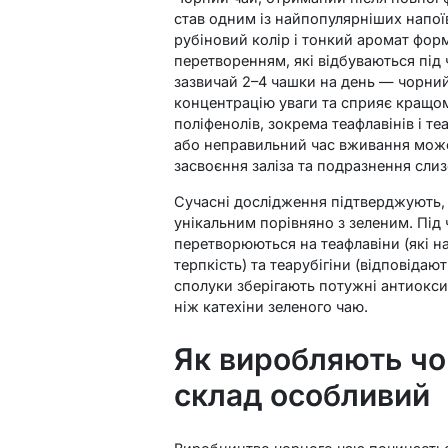
став одним із найпопулярніших напоїв
рубіновий колір і тонкий аромат фор
перетворенням, які відбуваються під
зазвичай 2–4 чашки на день — чорни
концентрацію уваги та сприяє кращо
поліфенолів, зокрема теафлавінів і т
або неправильний час вживання може
засвоєння заліза та подразнення слиз
Сучасні дослідження підтверджують,
унікальним порівняно з зеленим. Під
перетворюються на теафлавіни (які н
терпкість) та теарубігіни (відповідают
сполуки зберігають потужні антиоксид
ніж катехіни зеленого чаю.
Як виробляють чо
склад особливий