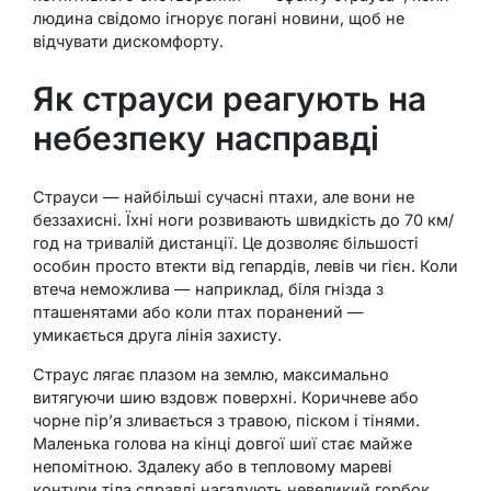
людина свідомо ігнорує погані новини, щоб не
відчувати дискомфорту.
Як страуси реагують на
небезпеку насправді
Страуси — найбільші сучасні птахи, але вони не
беззахисні. Їхні ноги розвивають швидкість до 70 км/
год на тривалій дистанції. Це дозволяє більшості
особин просто втекти від гепардів, левів чи гієн. Коли
втеча неможлива — наприклад, біля гнізда з
пташенятами або коли птах поранений —
умикається друга лінія захисту.
Страус лягає плазом на землю, максимально
витягуючи шию вздовж поверхні. Коричневе або
чорне пір’я зливається з травою, піском і тінями.
Маленька голова на кінці довгої шиї стає майже
непомітною. Здалеку або в тепловому мареві
контури тіла справді нагадують невеликий горбок