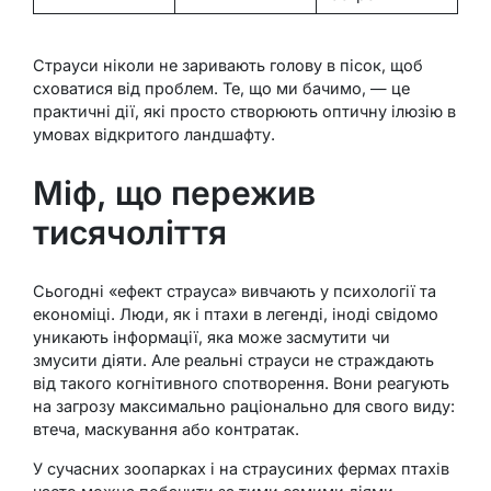
Страуси ніколи не заривають голову в пісок, щоб
сховатися від проблем. Те, що ми бачимо, — це
практичні дії, які просто створюють оптичну ілюзію в
умовах відкритого ландшафту.
Міф, що пережив
тисячоліття
Сьогодні «ефект страуса» вивчають у психології та
економіці. Люди, як і птахи в легенді, іноді свідомо
уникають інформації, яка може засмутити чи
змусити діяти. Але реальні страуси не страждають
від такого когнітивного спотворення. Вони реагують
на загрозу максимально раціонально для свого виду:
втеча, маскування або контратак.
У сучасних зоопарках і на страусиних фермах птахів