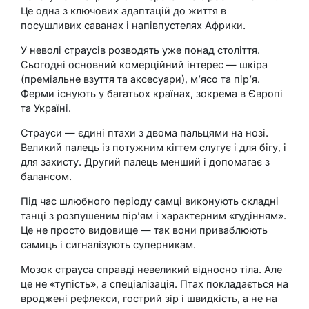
Це одна з ключових адаптацій до життя в
посушливих саванах і напівпустелях Африки.
У неволі страусів розводять уже понад століття.
Сьогодні основний комерційний інтерес — шкіра
(преміальне взуття та аксесуари), м’ясо та пір’я.
Ферми існують у багатьох країнах, зокрема в Європі
та Україні.
Страуси — єдині птахи з двома пальцями на нозі.
Великий палець із потужним кігтем слугує і для бігу, і
для захисту. Другий палець менший і допомагає з
балансом.
Під час шлюбного періоду самці виконують складні
танці з розпушеним пір’ям і характерним «гудінням».
Це не просто видовище — так вони приваблюють
самиць і сигналізують суперникам.
Мозок страуса справді невеликий відносно тіла. Але
це не «тупість», а спеціалізація. Птах покладається на
вроджені рефлекси, гострий зір і швидкість, а не на