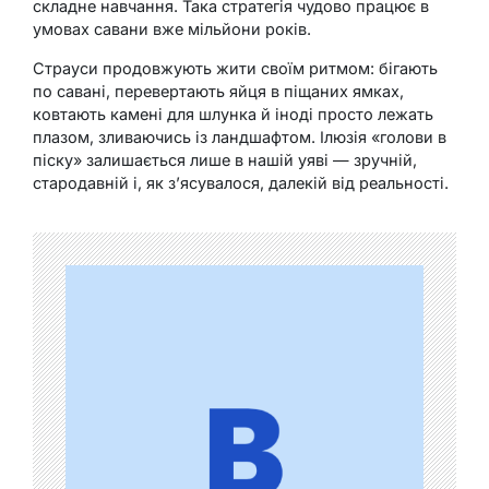
складне навчання. Така стратегія чудово працює в
умовах савани вже мільйони років.
Страуси продовжують жити своїм ритмом: бігають
по савані, перевертають яйця в піщаних ямках,
ковтають камені для шлунка й іноді просто лежать
плазом, зливаючись із ландшафтом. Ілюзія «голови в
піску» залишається лише в нашій уяві — зручній,
стародавній і, як з’ясувалося, далекій від реальності.