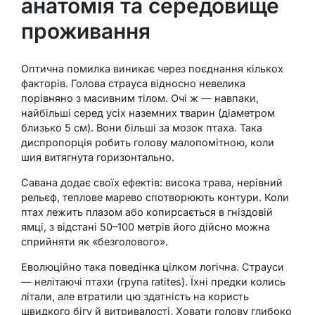
анатомія та середовище
проживання
Оптична помилка виникає через поєднання кількох
факторів. Голова страуса відносно невелика
порівняно з масивним тілом. Очі ж — навпаки,
найбільші серед усіх наземних тварин (діаметром
близько 5 см). Вони більші за мозок птаха. Така
диспропорція робить голову малопомітною, коли
шия витягнута горизонтально.
Савана додає своїх ефектів: висока трава, нерівний
рельєф, теплове марево спотворюють контури. Коли
птах лежить плазом або копирсається в гніздовій
ямці, з відстані 50–100 метрів його дійсно можна
сприйняти як «безголового».
Еволюційно така поведінка цілком логічна. Страуси
— нелітаючі птахи (група ratites). Їхні предки колись
літали, але втратили цю здатність на користь
швидкого бігу й витривалості. Ховати голову глибоко