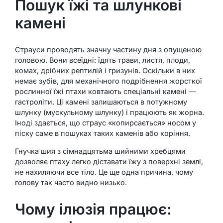
Пошук їжі та шлункові
камені
Страуси проводять значну частину дня з опущеною
головою. Вони всеїдні: їдять трави, листя, плоди,
комах, дрібних рептилій і гризунів. Оскільки в них
немає зубів, для механічного подрібнення жорсткої
рослинної їжі птахи ковтають спеціальні камені —
гастроліти. Ці камені залишаються в потужному
шлунку (мускульному шлунку) і працюють як жорна.
Іноді здається, що страус «копирсається» носом у
піску саме в пошуках таких каменів або коріння.
Гнучка шия з сімнадцятьма шийними хребцями
дозволяє птаху легко діставати їжу з поверхні землі,
не нахиляючи все тіло. Це ще одна причина, чому
голову так часто видно низько.
Чому ілюзія працює: