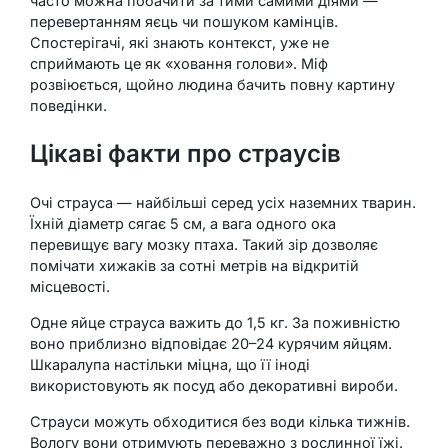
часто можна побачити за тими самими діями —
перевертанням яєць чи пошуком камінців.
Спостерігачі, які знають контекст, уже не
сприймають це як «ховання голови». Міф
розвіюється, щойно людина бачить повну картину
поведінки.
Цікаві факти про страусів
Очі страуса — найбільші серед усіх наземних тварин.
Їхній діаметр сягає 5 см, а вага одного ока
перевищує вагу мозку птаха. Такий зір дозволяє
помічати хижаків за сотні метрів на відкритій
місцевості.
Одне яйце страуса важить до 1,5 кг. За поживністю
воно приблизно відповідає 20–24 курячим яйцям.
Шкаралупа настільки міцна, що її іноді
використовують як посуд або декоративні вироби.
Страуси можуть обходитися без води кілька тижнів.
Вологу вони отримують переважно з рослинної їжі.