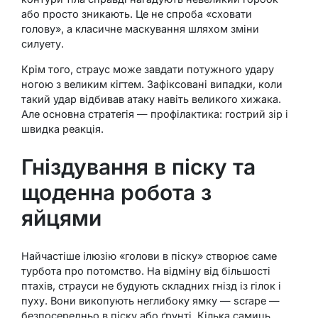
або просто зникають. Це не спроба «сховати
голову», а класичне маскування шляхом зміни
силуету.
Крім того, страус може завдати потужного удару
ногою з великим кігтем. Зафіксовані випадки, коли
такий удар відбивав атаку навіть великого хижака.
Але основна стратегія — профілактика: гострий зір і
швидка реакція.
Гніздування в піску та
щоденна робота з
яйцями
Найчастіше ілюзію «голови в піску» створює саме
турбота про потомство. На відміну від більшості
птахів, страуси не будують складних гнізд із гілок і
пуху. Вони викопують неглибоку ямку — scrape —
безпосередньо в піску або ґрунті. Кілька самиць