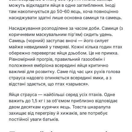
можуть відкладати яйця в одне заглиблення. Іноді
там накопичується до 50–60 яєць, хоча повноцінно
насиджувати здатні лише основна самиця та самець.
Насиджування розподілене за часом доби. Самиця (з
коричневим маскувальним пір’ям) сидить удень.
Самець (чорний) заступає вночі — його силует
майже невидимий у темряві. Кожні кілька годин птах
обережно перевертає яйця дзьобом. Це не примха.
Рівномірний прогрів, правильний газообмін і
положення ембріона всередині яйця критично
важливі для розвитку. Саме під час цих рухів голова
страуса надовго опиняється всередині ямки, а з
відстані здається, що птах «зарывся».
Яйця страуса — найбільші серед усіх птахів. Одне
важить до 1,5 кг і за об’ємом приблизно відповідає
двом десяткам курячих яєць. Товста шкаралупа
захищає від перегріву й хижаків, але потребує
постійної уваги батьків.