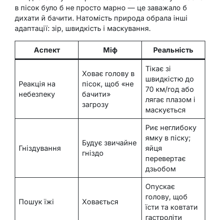
в пісок було б не просто марно — це заважало б
дихати й бачити. Натомість природа обрала інші
адаптації: зір, швидкість і маскування.
Аспект
Міф
Реальність
Тікає зі
Ховає голову в
швидкістю до
Реакція на
пісок, щоб «не
70 км/год або
небезпеку
бачити»
лягає плазом і
загрозу
маскується
Риє неглибоку
ямку в піску;
Будує звичайне
Гніздування
яйця
гніздо
перевертає
дзьобом
Опускає
голову, щоб
Пошук їжі
Ховається
їсти та ковтати
гастроліти