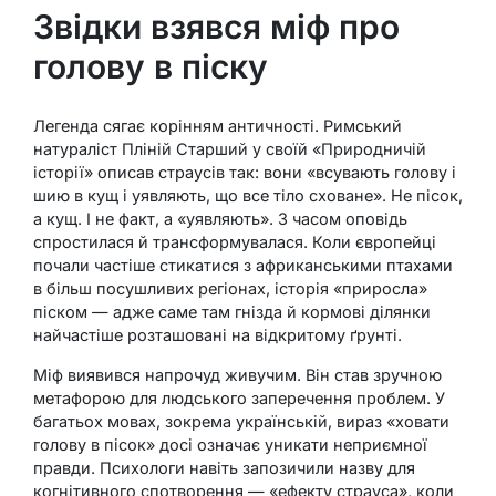
Звідки взявся міф про
голову в піску
Легенда сягає корінням античності. Римський
натураліст Пліній Старший у своїй «Природничій
історії» описав страусів так: вони «всувають голову і
шию в кущ і уявляють, що все тіло сховане». Не пісок,
а кущ. І не факт, а «уявляють». З часом оповідь
спростилася й трансформувалася. Коли європейці
почали частіше стикатися з африканськими птахами
в більш посушливих регіонах, історія «приросла»
піском — адже саме там гнізда й кормові ділянки
найчастіше розташовані на відкритому ґрунті.
Міф виявився напрочуд живучим. Він став зручною
метафорою для людського заперечення проблем. У
багатьох мовах, зокрема українській, вираз «ховати
голову в пісок» досі означає уникати неприємної
правди. Психологи навіть запозичили назву для
когнітивного спотворення — «ефекту страуса», коли