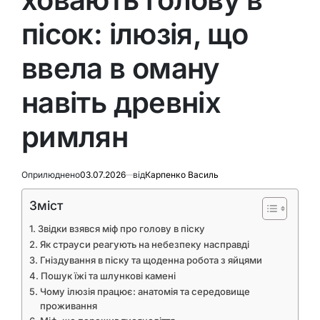
пісок: ілюзія, що
ввела в оману
навіть древніх
римлян
Оприлюднено
03.07.2026
від
Карпенко Василь
Зміст
Звідки взявся міф про голову в піску
Як страуси реагують на небезпеку насправді
Гніздування в піску та щоденна робота з яйцями
Пошук їжі та шлункові камені
Чому ілюзія працює: анатомія та середовище
проживання