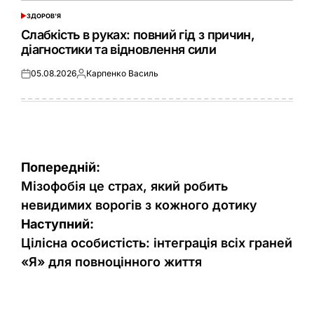
ЗДОРОВ'Я
ОПУБЛІКУВАТИ
У
Слабкість в руках: повний гід з причин,
діагностики та відновлення сили
05.08.2026
Карпенко Василь
Оприлюднено
Опубліковано
Навігація
Попередній:
записів
Мізофобія це страх, який робить
невидимих ворогів з кожного дотику
Наступний:
Цілісна особистість: інтеграція всіх граней
«Я» для повноцінного життя