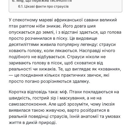
Міф, що пережив тисячоліття
Цікаві факти про страусів
У спекотному мареві африканської савани великий
птах раптом ніби зникає. Його довга шия
опускається до землі, і з відстані здається, що голова
просто розчинилася в піску. Це видовище
десятиліттями живила популярну легенду: страуси
ховають голову, коли лякаються. Насправді нічого
подібного не відбувається. Страуси ніколи не
заривають голову в пісок, щоб сховатися від
реальності чи хижаків. Те, що виглядає як «ховання»,
— це поєднання кількох практичних звичок, які
просто погано розрізняються здалеку.
Коротка відповідь така: міф. Птахи покладаються на
швидкість, гострий зір і маскування, а не на
самозаспокоєння. Але щоб зрозуміти, чому ілюзія
виявилася такою живучою, варто розібратися в
реальній поведінці страусів, їхній анатомії та умовах
життя в дикій природі.