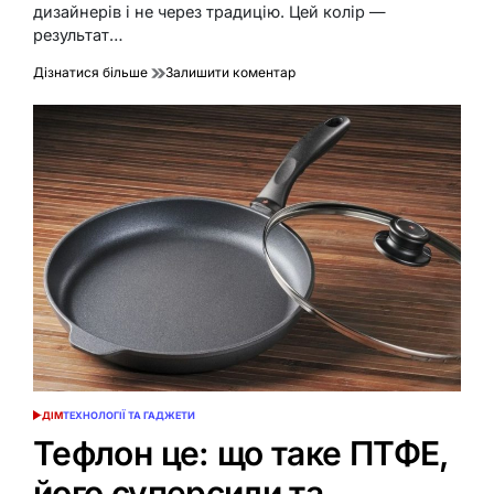
дизайнерів і не через традицію. Цей колір —
результат…
до
Дізнатися більше
Залишити коментар
Чому
корпуси
літаків
фарбують
у
білий
колір
ДІМ
ТЕХНОЛОГІЇ ТА ГАДЖЕТИ
ОПУБЛІКУВАТИ
У
Тефлон це: що таке ПТФЕ,
його суперсили та