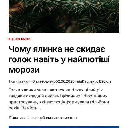
ЦІКАВІ ФАКТИ
ОПУБЛІКУВАТИ
У
Чому ялинка не скидає
голок навіть у найлютіші
морози
1 хв читання
Оприлюднено
02.06.2026
від
Карпенко Василь
Орієнтовний
час
Голки ялинки залишаються на гілках цілий рік
читання
завдяки складній системі фізичних і біохімічних
пристосувань, які еволюція формувала мільйони
років. Замість…
до
Дізнатися більше
Залишити коментар
Чому
ялинка