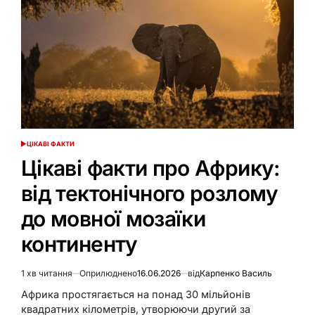
ЦІКАВІ ФАКТИ
ОПУБЛІКУВАТИ
У
Цікаві факти про Африку:
від тектонічного розлому
до мовної мозаїки
континенту
1 хв читання
Оприлюднено
16.06.2026
від
Карпенко Василь
Орієнтовний
час
Африка простягається на понад 30 мільйонів
читання
квадратних кілометрів, утворюючи другий за