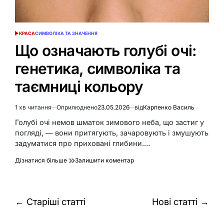
КРАСА
СИМВОЛІКА ТА ЗНАЧЕННЯ
ОПУБЛІКУВАТИ
У
Що означають голубі очі:
генетика, символіка та
таємниці кольору
1 хв читання
Оприлюднено
23.05.2026
від
Карпенко Василь
Орієнтовний
час
Голубі очі немов шматок зимового неба, що застиг у
читання
погляді, — вони притягують, зачаровують і змушують
задуматися про приховані глибини.…
до
Дізнатися більше
Залишити коментар
Що
означають
голубі
очі:
Навігація
←
Старіші статті
Нові статті
→
генетика,
за
символіка
та