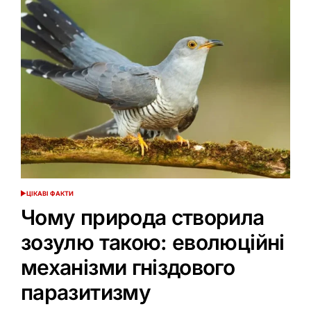
ЦІКАВІ ФАКТИ
ОПУБЛІКУВАТИ
У
Чому природа створила
зозулю такою: еволюційні
механізми гніздового
паразитизму