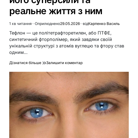
реальне життя з ним
1 хв читання
Оприлюднено
29.05.2026
від
Карпенко Василь
Орієнтовний
час
Тефлон — це політетрафторетилен, або ПТФЕ,
читання
синтетичний фторполімер, який завдяки своїй
унікальній структурі з атомів вуглецю та фтору став
одним…
до
Дізнатися більше
Залишити коментар
Тефлон
це:
що
таке
ПТФЕ,
його
суперсили
та
реальне
життя
з
ним