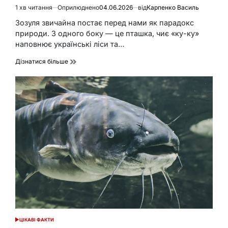
1 хв читання
Оприлюднено
04.06.2026
від
Карпенко Василь
Орієнтовний
час
Зозуля звичайна постає перед нами як парадокс
читання
природи. З одного боку — це пташка, чиє «ку-ку»
наповнює українські ліси та…
Дізнатися більше
ЦІКАВІ ФАКТИ
ОПУБЛІКУВАТИ