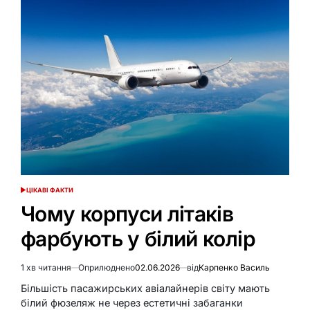
не
скидає
голок
навіть
у
найлютіші
морози
ЦІКАВІ ФАКТИ
ОПУБЛІКУВАТИ
У
Чому корпуси літаків
фарбують у білий колір
1 хв читання
Оприлюднено
02.06.2026
від
Карпенко Василь
Орієнтовний
час
Більшість пасажирських авіалайнерів світу мають
читання
білий фюзеляж не через естетичні забаганки