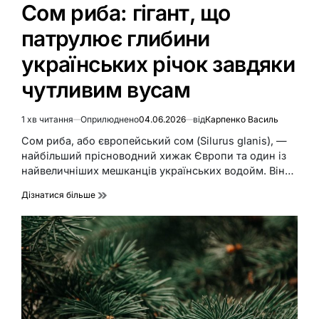
У
Сом риба: гігант, що
патрулює глибини
українських річок завдяки
чутливим вусам
1 хв читання
Оприлюднено
04.06.2026
від
Карпенко Василь
Орієнтовний
час
Сом риба, або європейський сом (Silurus glanis), —
читання
найбільший прісноводний хижак Європи та один із
найвеличніших мешканців українських водойм. Він…
Дізнатися більше