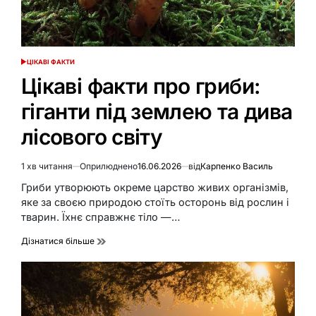
ЦІКАВІ ФАКТИ
ОПУБЛІКУВАТИ
У
Цікаві факти про гриби:
гіганти під землею та дива
лісового світу
1 хв читання
Оприлюднено
16.06.2026
від
Карпенко Василь
Орієнтовний
час
Гриби утворюють окреме царство живих організмів,
читання
яке за своєю природою стоїть осторонь від рослин і
тварин. Їхнє справжнє тіло —…
Дізнатися більше