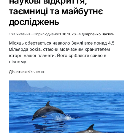
наукові відкриття,
таємниці та майбутнє
досліджень
1 хв читання
Оприлюднено
11.06.2026
від
Карпенко Василь
Орієнтовний
час
Місяць обертається навколо Землі вже понад 4,5
читання
мільярда років, стаючи мовчазним хранителем
історії нашої планети. Його сріблясте сяйво в
нічному…
Дізнатися більше