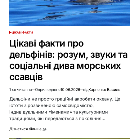
ЦІКАВІ ФАКТИ
ОПУБЛІКУВАТИ
У
Цікаві факти про
дельфінів: розум, звуки та
соціальні дива морських
ссавців
1 хв читання
Оприлюднено
10.06.2026
від
Карпенко Василь
Орієнтовний
час
Дельфіни не просто граційні акробати океану. Це
читання
істоти з розвиненою самосвідомістю,
індивідуальними «іменами» та культурними
традиціями, які передаються з покоління…
Дізнатися більше