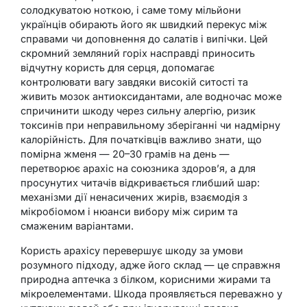
солодкуватою ноткою, і саме тому мільйони
українців обирають його як швидкий перекус між
справами чи доповнення до салатів і випічки. Цей
скромний земляний горіх насправді приносить
відчутну користь для серця, допомагає
контролювати вагу завдяки високій ситості та
живить мозок антиоксидантами, але водночас може
спричинити шкоду через сильну алергію, ризик
токсинів при неправильному зберіганні чи надмірну
калорійність. Для початківців важливо знати, що
помірна жменя — 20–30 грамів на день —
перетворює арахіс на союзника здоров’я, а для
просунутих читачів відкривається глибший шар:
механізми дії ненасичених жирів, взаємодія з
мікробіомом і нюанси вибору між сирим та
смаженим варіантами.
Користь арахісу перевершує шкоду за умови
розумного підходу, адже його склад — це справжня
природна аптечка з білком, корисними жирами та
мікроелементами. Шкода проявляється переважно у