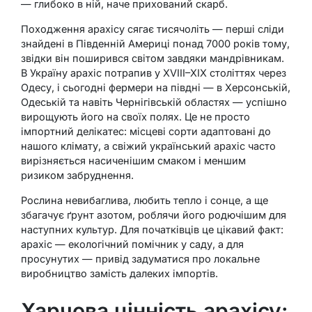
— глибоко в ній, наче прихований скарб.
Походження арахісу сягає тисячоліть — перші сліди
знайдені в Південній Америці понад 7000 років тому,
звідки він поширився світом завдяки мандрівникам.
В Україну арахіс потрапив у XVIII–XIX століттях через
Одесу, і сьогодні фермери на півдні — в Херсонській,
Одеській та навіть Чернігівській областях — успішно
вирощують його на своїх полях. Це не просто
імпортний делікатес: місцеві сорти адаптовані до
нашого клімату, а свіжий український арахіс часто
вирізняється насиченішим смаком і меншим
ризиком забруднення.
Рослина невибаглива, любить тепло і сонце, а ще
збагачує ґрунт азотом, роблячи його родючішим для
наступних культур. Для початківців це цікавий факт:
арахіс — екологічний помічник у саду, а для
просунутих — привід задуматися про локальне
виробництво замість далеких імпортів.
Харчова цінність арахісу: