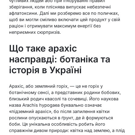
чутливих людей або при ігноруванні правил
зберігання, коли пліснява випускає небезпечні
афлатоксини. Далі ми розберемо все по поличках,
щоб ви могли сміливо включати цей продукт у свій
раціон і отримувати максимум енергії без
неприємних сюрпризів.
Що таке арахіс
насправді: ботаніка та
історія в Україні
Арахіс, або земляний горіх, — це не горіх у
ботанічному сенсі, а представник родини бобових,
близький родич квасолі та сочевиці. Його наукова
назва Arachis hypogaea буквально означає
«підземний арахіс», бо після запилення квітки
рослини опускаються в ґрунт, де й формуються
боби. Ця унікальна особливість робить його
справжнім дивом природи: квітка над землею, а плід