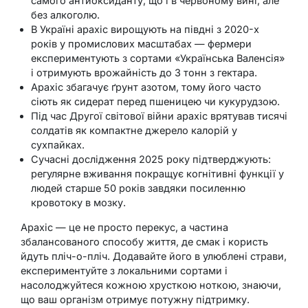
самого антиоксиданту, що і в червоному вині, але
без алкоголю.
В Україні арахіс вирощують на півдні з 2020-х
років у промислових масштабах — фермери
експериментують з сортами «Українська Валенсія»
і отримують врожайність до 3 тонн з гектара.
Арахіс збагачує ґрунт азотом, тому його часто
сіють як сидерат перед пшеницею чи кукурудзою.
Під час Другої світової війни арахіс врятував тисячі
солдатів як компактне джерело калорій у
сухпайках.
Сучасні дослідження 2025 року підтверджують:
регулярне вживання покращує когнітивні функції у
людей старше 50 років завдяки посиленню
кровотоку в мозку.
Арахіс — це не просто перекус, а частина
збалансованого способу життя, де смак і користь
йдуть пліч-о-пліч. Додавайте його в улюблені страви,
експериментуйте з локальними сортами і
насолоджуйтеся кожною хрусткою ноткою, знаючи,
що ваш організм отримує потужну підтримку.