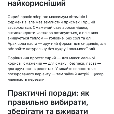
найкорисніший
Сирий арахіс зберігає максимум вітамінів і
ферментів, але має землистий присмак і гірший
засвоюється. Смажений стає ароматнішим,
антиоксиданти частково активуються, а пліснява
знищується теплом — головне, без солі та олії.
Арахісова паста — зручний формат для сніданків, але
обирайте натуральну без цукру і пальмової олії.
Порівняння просте: сирий — для максимальної
користі, смажений — для смаку і безпеки, паста —
для зручності в рецептах. Уникайте солоного чи
глазурованого варіанту — там зайвий натрій і цукор
нівелюють переваги.
Практичні поради: як
правильно вибирати,
зберігати та вживати