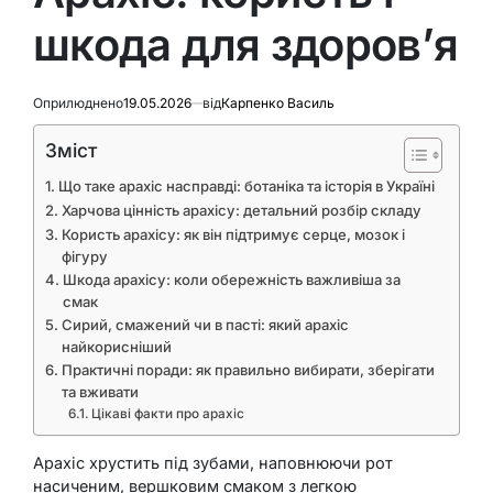
шкода для здоров’я
Оприлюднено
19.05.2026
від
Карпенко Василь
Зміст
Що таке арахіс насправді: ботаніка та історія в Україні
Харчова цінність арахісу: детальний розбір складу
Користь арахісу: як він підтримує серце, мозок і
фігуру
Шкода арахісу: коли обережність важливіша за
смак
Сирий, смажений чи в пасті: який арахіс
найкорисніший
Практичні поради: як правильно вибирати, зберігати
та вживати
Цікаві факти про арахіс
Арахіс хрустить під зубами, наповнюючи рот
насиченим, вершковим смаком з легкою