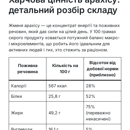
детальний розбір складу
Жменя арахісу — це концентрат енергії та поживних
речовин, який дає сили на цілий день. У 100 грамах
сирого продукту ховається потужний баланс макро-
і мікроелементів, що робить його ідеальним для
активних людей і тих, хто стежить за раціоном.
Відсоток від
Поживна
Кількість на
добової норми
речовина
100 г
(приблизно)
Калорії
567 ккал
28%
Білки
25,8 г
52%
75%
Жири
49,2 г
(переважно
ненасичені)
Вуглеводи
16,1 г
5%