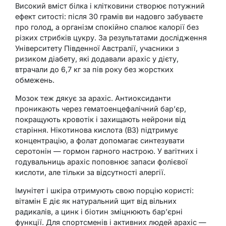
Високий вміст білка і клітковини створює потужний
ефект ситості: після 30 грамів ви надовго забуваєте
про голод, а організм спокійно спалює калорії без
різких стрибків цукру. За результатами дослідження
Університету Південної Австралії, учасники з
ризиком діабету, які додавали арахіс у дієту,
втрачали до 6,7 кг за пів року без жорстких
обмежень.
Мозок теж дякує за арахіс. Антиоксиданти
проникають через гематоенцефалічний бар’єр,
покращують кровотік і захищають нейрони від
старіння. Нікотинова кислота (B3) підтримує
концентрацію, а фолат допомагає синтезувати
серотонін — гормон гарного настрою. У вагітних і
годувальниць арахіс поповнює запаси фолієвої
кислоти, але тільки за відсутності алергії.
Імунітет і шкіра отримують свою порцію користі:
вітамін Е діє як натуральний щит від вільних
радикалів, а цинк і біотин зміцнюють бар’єрні
функції. Для спортсменів і активних людей арахіс —