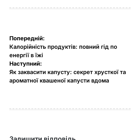
Навігація
Попередній:
записів
Калорійність продуктів: повний гід по
енергії в їжі
Наступний:
Як заквасити капусту: секрет хрусткої та
ароматної квашеної капусти вдома
Залишити відповідь