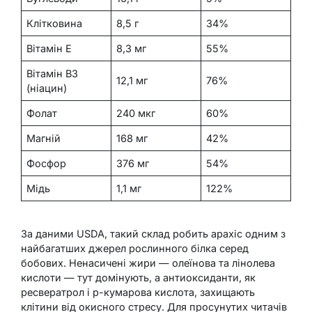
Клітковина
8,5 г
34%
Вітамін Е
8,3 мг
55%
Вітамін B3
12,1 мг
76%
(ніацин)
Фолат
240 мкг
60%
Магній
168 мг
42%
Фосфор
376 мг
54%
Мідь
1,1 мг
122%
За даними USDA, такий склад робить арахіс одним з
найбагатших джерел рослинного білка серед
бобових. Ненасичені жири — олеїнова та лінолева
кислоти — тут домінують, а антиоксиданти, як
ресвератрол і p-кумарова кислота, захищають
клітини від окисного стресу. Для просунутих читачів