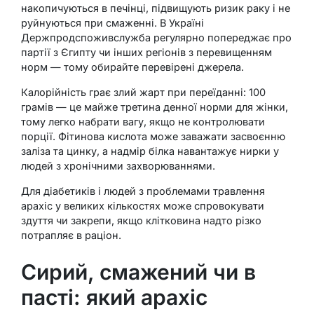
накопичуються в печінці, підвищують ризик раку і не
руйнуються при смаженні. В Україні
Держпродспоживслужба регулярно попереджає про
партії з Єгипту чи інших регіонів з перевищенням
норм — тому обирайте перевірені джерела.
Калорійність грає злий жарт при переїданні: 100
грамів — це майже третина денної норми для жінки,
тому легко набрати вагу, якщо не контролювати
порції. Фітинова кислота може заважати засвоєнню
заліза та цинку, а надмір білка навантажує нирки у
людей з хронічними захворюваннями.
Для діабетиків і людей з проблемами травлення
арахіс у великих кількостях може спровокувати
здуття чи закрепи, якщо клітковина надто різко
потрапляє в раціон.
Сирий, смажений чи в
пасті: який арахіс