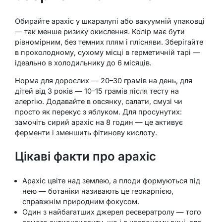
Обирайте арахіс у шкаралупі або вакуумній упаковці
— так менше ризику окислення. Колір має бути
рівномірним, без темних плям і плісняви. Зберігайте
в прохолодному, сухому місці в герметичній тарі —
ідеально в холодильнику до 6 місяців.
Норма для дорослих — 20–30 грамів на день, для
дітей від 3 років — 10–15 грамів після тесту на
алергію. Додавайте в овсянку, салати, смузі чи
просто як перекус з яблуком. Для просунутих:
замочіть сирий арахіс на 8 годин — це активує
ферменти і зменшить фітинову кислоту.
Цікаві факти про арахіс
Арахіс цвіте над землею, а плоди формуються під
нею — ботаніки називають це геокарпією,
справжнім природним фокусом.
Один з найбагатших джерел ресвератролу — того