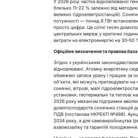
У 2026 році частка відновлюваної ген
близько 11–22 % залежно від методик
великих гідроелектростанцій). Соняч
потужності — понад 8 ГВт встановлени
просто цифри. Це сотні тисяч домогос
центральних мереж у критичні години
витрати на електроенергію на 30–50 
Офіційне визначення та правова база
Згідно з українським законодавство
відновлювані. Атомну енергетику сю
обмежені запаси урану і працює за 
об’єкти, які можуть претендувати на
сонячні, вітрові, малі гідроелектростан
установки, геотермальні та теплові на
2026 року механізм підтримки еволю
домогосподарств сонячних станцій до
ПДВ (постанова НКРЕКП №498). Аукц
2034 року, а для самовиробництва (p
взаємозаліку та гарантій походження