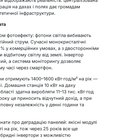
ни відображають реальність: централізована
рація на дахах і полях дає громадам
ргетичної інфраструктури.
ата
ом фотоефекту: фотони світла вибивають
ійний струм. Сучасні монокристалічні
 % у комерційних умовах, а з двосторонніми
 відбитому світлу від землі. Інвертор
ий, а система моніторингу дозволяє
му часі через смартфон.
они отримують 1400–1600 кВт·год/м² на рік —
і. Домашня станція 10 кВт на даху
ласті здатна виробляти 11–13 тис. кВт·год
оку це приносить відчутний дохід, а при
овну незалежність у денні години та
нати про деградацію панелей: якісні модулі
 на рік, тож через 25 років все ще
ібридні інвертори з можливістю