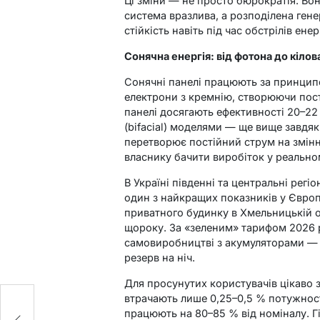
Ці зміни — не просто бюрократія. Во
система вразлива, а розподілена гене
стійкість навіть під час обстрілів ене
Сонячна енергія: від фотона до кілов
Сонячні панелі працюють за принцип
електрони з кремнію, створюючи пост
панелі досягають ефективності 20–22
(bifacial) моделями — ще вище завдяки
перетворює постійний струм на змінн
власнику бачити виробіток у реально
В Україні південні та центральні регі
один з найкращих показників у Європ
приватного будинку в Хмельницькій об
щороку. За «зеленим» тарифом 2026 р
самовиробництві з акумуляторами — п
резерв на ніч.
Для просунутих користувачів цікаво з
втрачають лише 0,25–0,5 % потужності
працюють на 80–85 % від номіналу. Г