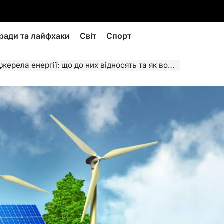
ради та лайфхаки
Світ
Спорт
енергії: що до них відносять та як вони формують нову реальність