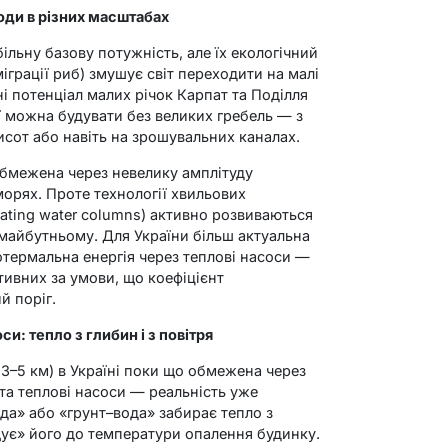
води в різних масштабах
ільну базову потужність, але їх екологічний
іграції риб) змушує світ переходити на малі
ні потенціал малих річок Карпат та Поділля
ї можна будувати без великих гребель — з
сот або навіть на зрошувальних каналах.
 обмежена через невелику амплітуду
орях. Проте технології хвильових
llating water columns) активно розвиваються
 майбутньому. Для України більш актуальна
отермальна енергія через теплові насоси —
тивних за умови, що коефіцієнт
й поріг.
и: тепло з глибин і з повітря
 3–5 км) в Україні поки що обмежена через
 та теплові насоси — реальність уже
да» або «грунт–вода» забирає тепло з
ує» його до температури опалення будинку.