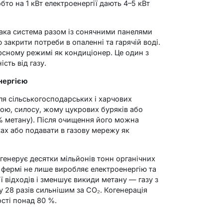
бто на 1 кВт електроенергії дають 4–5 кВт
така система разом із сонячними панелями
закрити потреби в опаленні та гарячій воді.
рсному режимі як кондиціонер. Це один з
сть від газу.
енергією
ля сільськогосподарських і харчових
ою, силосу, жому цукрових буряків або
 % метану). Після очищення його можна
ах або подавати в газову мережу як
генерує десятки мільйонів тонн органічних
а фермі не лише виробляє електроенергію та
ї відходів і зменшує викиди метану — газу з
 28 разів сильнішим за CO₂. Когенерація
сті понад 80 %.