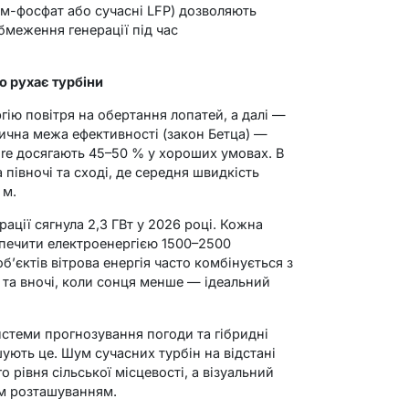
ум-фосфат або сучасні LFP) дозволяють
бмеження генерації під час
о рухає турбіни
гію повітря на обертання лопатей, а далі —
тична межа ефективності (закон Бетца) —
ore досягають 45–50 % у хороших умовах. В
 півночі та сході, де середня швидкість
 м.
ації сягнула 2,3 ГВт у 2026 році. Кожна
зпечити електроенергією 1500–2500
’єктів вітрова енергія часто комбінується з
 та вночі, коли сонця менше — ідеальний
системи прогнозування погоди та гібридні
ують це. Шум сучасних турбін на відстані
рівня сільської місцевості, а візуальний
м розташуванням.