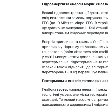
Гідроенергія та енергія морів: сила 
Великі гідроелектростанції дають стаб
слід (затоплення земель, порушення м
ГЕС (до 10 МВт) та мікро-ГЕС. В Украї
ще далеко не вичерпаний. Такі станці
використанням існуючих перепадів ви
Енергія припливів та хвиль в Україні
припливів у Чорному та Азовському м
генераторів (point absorbers або osci
у світі і можуть стати доповненням у
аеротермальна, гідротермальна та ге
їх закон також відносить до альтерна
перетворення (COP) перевищує певни
Геотермальна енергія та теплові насос
Глибока геотермальна енергія (понад
геологічні умови, але мілка геотермія
сьогодні. Тепловий насос «повітря–во
навколишнього середовища і «підвищ