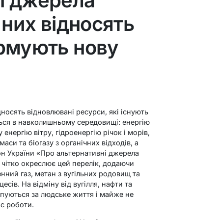
і джерела
 них відносять
ормують нову
носять відновлювані ресурси, які існують
ься в навколишньому середовищі: енергію
енергію вітру, гідроенергію річок і морів,
аси та біогазу з органічних відходів, а
кон України «Про альтернативні джерела
у чітко окреслює цей перелік, додаючи
нний газ, метан з вугільних родовищ та
сів. На відміну від вугілля, нафти та
рпуються за людське життя і майже не
с роботи.