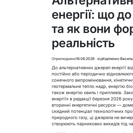
Альтернативн
енергії: що до
та як вони ф
реальність
Оприлюднено
16.06.2026
від
Карпенко Василь
До альтернативних джерел енергії від
постійно або періодично відновлюют
сонячного випромінювання, кінетичну 
геотермальне тепло надр, енергію біом
також енергію хвиль і припливів. За
енергії» в редакції березня 2026 рок
вторинні енергетичні ресурси — доме
скидний потенціал технологічних проце
природного газу, ці джерела не виче
створюють парникових викидів під ча