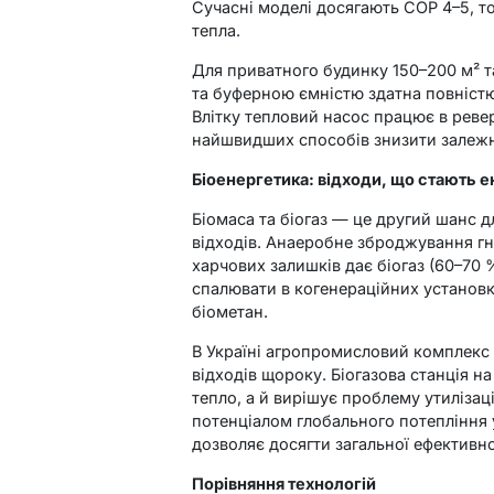
Сучасні моделі досягають COP 4–5, то
тепла.
Для приватного будинку 150–200 м² 
та буферною ємністю здатна повністю 
Влітку тепловий насос працює в реве
найшвидших способів знизити залежні
Біоенергетика: відходи, що стають 
Біомаса та біогаз — це другий шанс д
відходів. Анаеробне зброджування гн
харчових залишків дає біогаз (60–70
спалювати в когенераційних установк
біометан.
В Україні агропромисловий комплекс 
відходів щороку. Біогазова станція н
тепло, а й вирішує проблему утилізаці
потенціалом глобального потепління у
дозволяє досягти загальної ефективно
Порівняння технологій