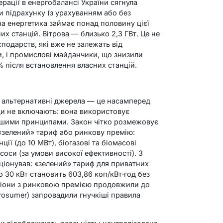
ерації в енергобалансі України сягнула
и підрахунку (з урахуванням або без
на енергетика займає понад половину цієї
х станцій. Вітрова — близько 2,3 ГВт. Це не
подарств, які вже не залежать від
, і промислові майданчики, що знизили
% після встановлення власних станцій.
м альтернативні джерела — це насамперед
ди не включають: вона використовує
іншими принципами. Закон чітко розмежовує
 «зелений» тариф або ринкову премію:
ції (до 10 МВт), біогазові та біомасові
соси (за умови високої ефективності). З
ціонував: «зелений» тариф для приватних
 30 кВт становить 603,86 коп/кВт·год без
іони з ринковою премією продовжили до
rosumer) запровадили гнучкіші правила
.