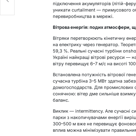
підключення акумуляторів (літій-фер
уникати curtailment — примусового о
перевиробництва в мережі.
Вітрова енергія: подих атмосфери, щ
Вітряки перетворюють кінетичну енер
на електрику через генератор. Теоре
59,3 %. Реальні сучасні турбіни onsh
Україні найкращі вітрові ресурси — на
вітру перевищує 6–7 м/с на висоті 100
Встановлена потужність вітрової генер
сучасна турбіна 3–5 МВт здатна забе
домогосподарств. Для промислових об
сонячною: вітер дме сильніше взимку
баланс.
Виклик — intermittency. Але сучасні 
парки з накопичувачами енергії виріш
300–500 м вже не перевищує фонового 
вплив можна мінімізувати правильни